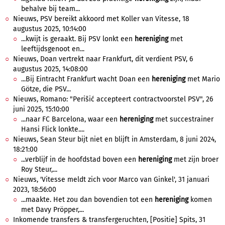
behalve bij team...
Nieuws, PSV bereikt akkoord met Koller van Vitesse, 18
augustus 2025, 10:14:00
...kwijt is geraakt. Bij PSV lonkt een
hereniging
met
leeftijdsgenoot en...
Nieuws, Doan vertrekt naar Frankfurt, dit verdient PSV, 6
augustus 2025, 14:08:00
...Bij Eintracht Frankfurt wacht Doan een
hereniging
met Mario
Götze, die PSV...
Nieuws, Romano: "Perišić accepteert contractvoorstel PSV", 26
juni 2025, 15:10:00
...naar FC Barcelona, waar een
hereniging
met succestrainer
Hansi Flick lonkte....
Nieuws, Sean Steur bijt niet en blijft in Amsterdam, 8 juni 2024,
18:21:00
...verblijf in de hoofdstad boven een
hereniging
met zijn broer
Roy Steur,...
Nieuws, 'Vitesse meldt zich voor Marco van Ginkel', 31 januari
2023, 18:56:00
...maakte. Het zou dan bovendien tot een
hereniging
komen
met Davy Pröpper,...
Inkomende transfers & transfergeruchten, [Positie] Spits, 31