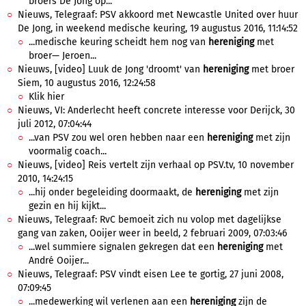
broers De Jong op...
Nieuws, Telegraaf: PSV akkoord met Newcastle United over huur
De Jong, in weekend medische keuring, 19 augustus 2016, 11:14:52
...medische keuring scheidt hem nog van
hereniging
met
broer— Jeroen...
Nieuws, [video] Luuk de Jong 'droomt' van
hereniging
met broer
Siem, 10 augustus 2016, 12:24:58
Klik hier
Nieuws, VI: Anderlecht heeft concrete interesse voor Derijck, 30
juli 2012, 07:04:44
...van PSV zou wel oren hebben naar een
hereniging
met zijn
voormalig coach...
Nieuws, [video] Reis vertelt zijn verhaal op PSV.tv, 10 november
2010, 14:24:15
...hij onder begeleiding doormaakt, de
hereniging
met zijn
gezin en hij kijkt...
Nieuws, Telegraaf: RvC bemoeit zich nu volop met dagelijkse
gang van zaken, Ooijer weer in beeld, 2 februari 2009, 07:03:46
...wel summiere signalen gekregen dat een
hereniging
met
André Ooijer...
Nieuws, Telegraaf: PSV vindt eisen Lee te gortig, 27 juni 2008,
07:09:45
...medewerking wil verlenen aan een
hereniging
zijn de