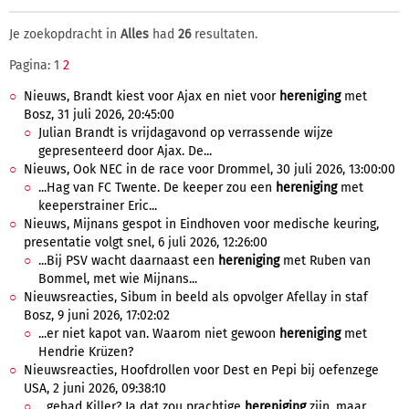
Je zoekopdracht in
Alles
had
26
resultaten.
Pagina: 1
2
Nieuws, Brandt kiest voor Ajax en niet voor
hereniging
met
Bosz, 31 juli 2026, 20:45:00
Julian Brandt is vrijdagavond op verrassende wijze
gepresenteerd door Ajax. De...
Nieuws, Ook NEC in de race voor Drommel, 30 juli 2026, 13:00:00
...Hag van FC Twente. De keeper zou een
hereniging
met
keeperstrainer Eric...
Nieuws, Mijnans gespot in Eindhoven voor medische keuring,
presentatie volgt snel, 6 juli 2026, 12:26:00
...Bij PSV wacht daarnaast een
hereniging
met Ruben van
Bommel, met wie Mijnans...
Nieuwsreacties, Sibum in beeld als opvolger Afellay in staf
Bosz, 9 juni 2026, 17:02:02
...er niet kapot van. Waarom niet gewoon
hereniging
met
Hendrie Krüzen?
Nieuwsreacties, Hoofdrollen voor Dest en Pepi bij oefenzege
USA, 2 juni 2026, 09:38:10
...gehad Killer? Ja dat zou prachtige
hereniging
zijn, maar