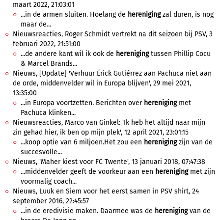
maart 2022, 21:03:01
...in de armen sluiten. Hoelang de
hereniging
zal duren, is nog
maar de...
Nieuwsreacties, Roger Schmidt vertrekt na dit seizoen bij PSV, 3
februari 2022, 21:51:00
...de andere kant wil ik ook de
hereniging
tussen Phillip Cocu
& Marcel Brands...
Nieuws, [Update] 'Verhuur Érick Gutiérrez aan Pachuca niet aan
de orde, middenvelder wil in Europa blijven', 29 mei 2021,
13:35:00
...in Europa voortzetten. Berichten over
hereniging
met
Pachuca klinken...
Nieuwsreacties, Marco van Ginkel: 'Ik heb het altijd naar mijn
zin gehad hier, ik ben op mijn plek', 12 april 2021, 23:01:15
...koop optie van 6 miljoen.Het zou een
hereniging
zijn van de
succesvolle...
Nieuws, 'Maher kiest voor FC Twente', 13 januari 2018, 07:47:38
...middenvelder geeft de voorkeur aan een
hereniging
met zijn
voormalig coach...
Nieuws, Luuk en Siem voor het eerst samen in PSV shirt, 24
september 2016, 22:45:57
...in de eredivisie maken. Daarmee was de
hereniging
van de