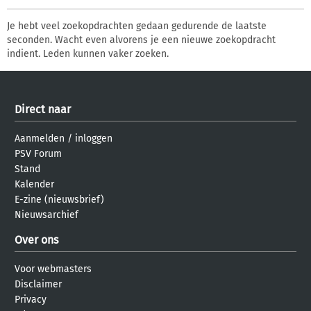
Je hebt veel zoekopdrachten gedaan gedurende de laatste
seconden. Wacht even alvorens je een nieuwe zoekopdracht
indient. Leden kunnen vaker zoeken.
Direct naar
Aanmelden
/
inloggen
PSV Forum
Stand
Kalender
E-zine (nieuwsbrief)
Nieuwsarchief
Over ons
Voor webmasters
Disclaimer
Privacy