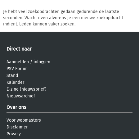
Je hebt veel zoekopdrachten gedaan gedurende de laatste
seconden. Wacht even alvorens je een nieuwe zoekopdracht
indient. Leden kunnen vaker zoeken.
Direct naar
Aanmelden
/
inloggen
PSV Forum
Stand
Kalender
E-zine (nieuwsbrief)
Nieuwsarchief
Over ons
Voor webmasters
Disclaimer
Privacy