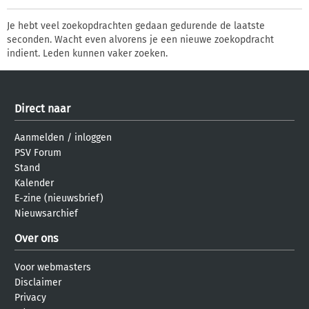
Je hebt veel zoekopdrachten gedaan gedurende de laatste
seconden. Wacht even alvorens je een nieuwe zoekopdracht
indient. Leden kunnen vaker zoeken.
Direct naar
Aanmelden
/
inloggen
PSV Forum
Stand
Kalender
E-zine (nieuwsbrief)
Nieuwsarchief
Over ons
Voor webmasters
Disclaimer
Privacy