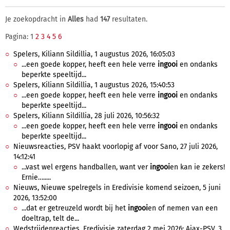
Je zoekopdracht in
Alles
had
147
resultaten.
Pagina: 1
2
3
4
5
6
Spelers, Kiliann Sildillia, 1 augustus 2026, 16:05:03
...een goede kopper, heeft een hele verre
ingooi
en ondanks
beperkte speeltijd...
Spelers, Kiliann Sildillia, 1 augustus 2026, 15:40:53
...een goede kopper, heeft een hele verre
ingooi
en ondanks
beperkte speeltijd...
Spelers, Kiliann Sildillia, 28 juli 2026, 10:56:32
...een goede kopper, heeft een hele verre
ingooi
en ondanks
beperkte speeltijd...
Nieuwsreacties, PSV haakt voorlopig af voor Sano, 27 juli 2026,
14:12:41
...vast wel ergens handballen, want ver
ingooi
en kan ie zekers!
Ernie….....
Nieuws, Nieuwe spelregels in Eredivisie komend seizoen, 5 juni
2026, 13:52:00
...dat er getreuzeld wordt bij het
ingooi
en of nemen van een
doeltrap, telt de...
Wedstrijdenreacties, Eredivisie zaterdag 2 mei 2026: Ajax-PSV, 3