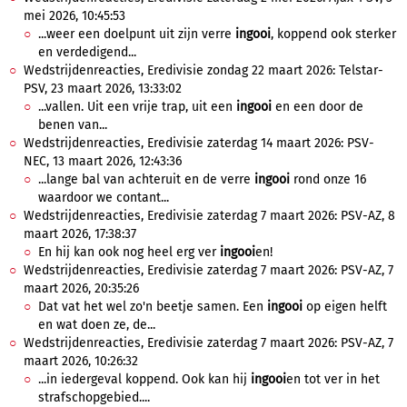
mei 2026, 10:45:53
...weer een doelpunt uit zijn verre
ingooi
, koppend ook sterker
en verdedigend...
Wedstrijdenreacties, Eredivisie zondag 22 maart 2026: Telstar-
PSV, 23 maart 2026, 13:33:02
...vallen. Uit een vrije trap, uit een
ingooi
en een door de
benen van...
Wedstrijdenreacties, Eredivisie zaterdag 14 maart 2026: PSV-
NEC, 13 maart 2026, 12:43:36
...lange bal van achteruit en de verre
ingooi
rond onze 16
waardoor we contant...
Wedstrijdenreacties, Eredivisie zaterdag 7 maart 2026: PSV-AZ, 8
maart 2026, 17:38:37
En hij kan ook nog heel erg ver
ingooi
en!
Wedstrijdenreacties, Eredivisie zaterdag 7 maart 2026: PSV-AZ, 7
maart 2026, 20:35:26
Dat vat het wel zo'n beetje samen. Een
ingooi
op eigen helft
en wat doen ze, de...
Wedstrijdenreacties, Eredivisie zaterdag 7 maart 2026: PSV-AZ, 7
maart 2026, 10:26:32
...in iedergeval koppend. Ook kan hij
ingooi
en tot ver in het
strafschopgebied....