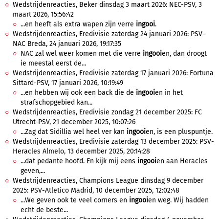
Wedstrijdenreacties, Beker dinsdag 3 maart 2026: NEC-PSV, 3
maart 2026, 15:56:42
...en heeft als extra wapen zijn verre
ingooi
.
Wedstrijdenreacties, Eredivisie zaterdag 24 januari 2026: PSV-
NAC Breda, 24 januari 2026, 19:17:35
NAC zal wel weer komen met die verre
ingooi
en, dan droogt
ie meestal eerst de...
Wedstrijdenreacties, Eredivisie zaterdag 17 januari 2026: Fortuna
Sittard-PSV, 17 januari 2026, 10:19:49
...en hebben wij ook een back die de
ingooi
en in het
strafschopgebied kan...
Wedstrijdenreacties, Eredivisie zondag 21 december 2025: FC
Utrecht-PSV, 21 december 2025, 10:07:26
...Zag dat Sidillia wel heel ver kan
ingooi
en, is een pluspuntje.
Wedstrijdenreacties, Eredivisie zaterdag 13 december 2025: PSV-
Heracles Almelo, 13 december 2025, 20:14:28
...dat pedante hoofd. En kijk mij eens
ingooi
en aan Heracles
geven,...
Wedstrijdenreacties, Champions League dinsdag 9 december
2025: PSV-Atletico Madrid, 10 december 2025, 12:02:48
...We geven ook te veel corners en
ingooi
en weg. Wij hadden
echt de beste...