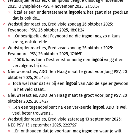
Wedstrijdenreacties, Champions League dinsdag 4 november
2025: Olympiakos-PSV, 4 november 2025, 21:50:57
Ik zal er een understatement
ingooi
en: het gaat niet goed! En
dat is ook de...
Wedstrijdenreacties, Eredivisie zondag 26 oktober 2025:
Feyenoord-PSV, 26 oktober 2025, 18:01:24
...Onbegrijpelijk dat Feynoord na die
ingooi
nog zo n kans
kreeg, ook ik telde...
Wedstrijdenreacties, Eredivisie zondag 26 oktober 2025:
Feyenoord-PSV, 26 oktober 2025, 17:16:51
...100% kans toen Dest eerst onnodig een
ingooi
weggaf en
vervolgens bij de...
Nieuwsreacties, ADO Den Haag maat te groot voor Jong PSV, 20
oktober 2025, 20:54:55
Toch wel raar dat er bij een
ingooi
van Ado de speler gewoon
in het veld staat...
Nieuwsreacties, ADO Den Haag maat te groot voor Jong PSV, 20
oktober 2025, 20:34:27
...en een tegendoelpunt na een verkeerde
ingooi
. ADO is wel
veel beter trouwens...
Wedstrijdenreacties, Eredivisie zaterdag 13 september 2025:
NEC-PSV, 13 september 2025, 22:27:27
...En onthouden dat je voortaan mag
ingooi
en waar je wilt.