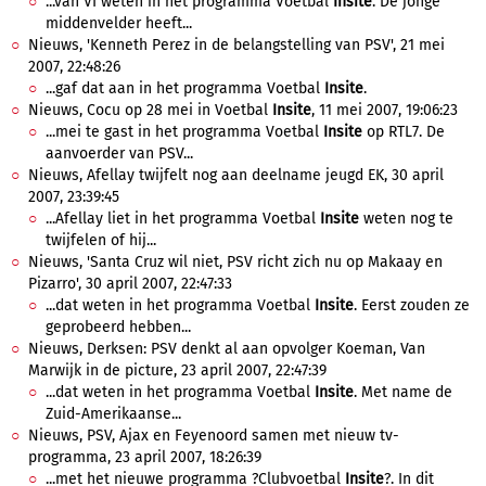
...van VI weten in het programma Voetbal
Insite
. De jonge
middenvelder heeft...
Nieuws, 'Kenneth Perez in de belangstelling van PSV', 21 mei
2007, 22:48:26
...gaf dat aan in het programma Voetbal
Insite
.
Nieuws, Cocu op 28 mei in Voetbal
Insite
, 11 mei 2007, 19:06:23
...mei te gast in het programma Voetbal
Insite
op RTL7. De
aanvoerder van PSV...
Nieuws, Afellay twijfelt nog aan deelname jeugd EK, 30 april
2007, 23:39:45
...Afellay liet in het programma Voetbal
Insite
weten nog te
twijfelen of hij...
Nieuws, 'Santa Cruz wil niet, PSV richt zich nu op Makaay en
Pizarro', 30 april 2007, 22:47:33
...dat weten in het programma Voetbal
Insite
. Eerst zouden ze
geprobeerd hebben...
Nieuws, Derksen: PSV denkt al aan opvolger Koeman, Van
Marwijk in de picture, 23 april 2007, 22:47:39
...dat weten in het programma Voetbal
Insite
. Met name de
Zuid-Amerikaanse...
Nieuws, PSV, Ajax en Feyenoord samen met nieuw tv-
programma, 23 april 2007, 18:26:39
...met het nieuwe programma ?Clubvoetbal
Insite
?. In dit