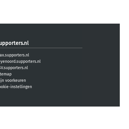
upporters.nl
ax.supporters.nl
eyenoord.supporters.nl
V.supporters.nl
itemap
ijn voorkeuren
ookie-instellingen