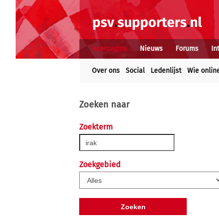
Voorpagina
Nieuws
Forums
In
Over ons
Social
Ledenlijst
Wie onlin
Zoeken naar
Zoekterm
Zoekgebied