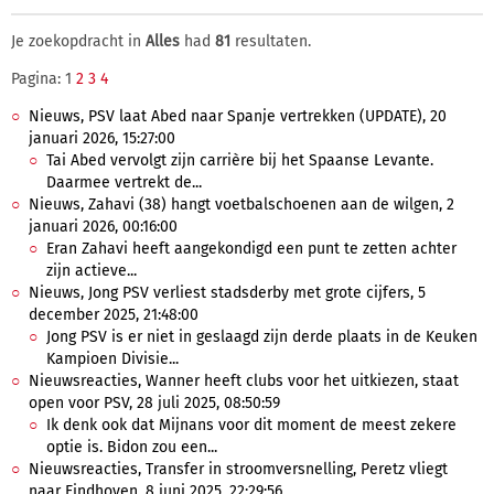
Je zoekopdracht in
Alles
had
81
resultaten.
Pagina: 1
2
3
4
Nieuws, PSV laat Abed naar Spanje vertrekken (UPDATE), 20
januari 2026, 15:27:00
Tai Abed vervolgt zijn carrière bij het Spaanse Levante.
Daarmee vertrekt de...
Nieuws, Zahavi (38) hangt voetbalschoenen aan de wilgen, 2
januari 2026, 00:16:00
Eran Zahavi heeft aangekondigd een punt te zetten achter
zijn actieve...
Nieuws, Jong PSV verliest stadsderby met grote cijfers, 5
december 2025, 21:48:00
Jong PSV is er niet in geslaagd zijn derde plaats in de Keuken
Kampioen Divisie...
Nieuwsreacties, Wanner heeft clubs voor het uitkiezen, staat
open voor PSV, 28 juli 2025, 08:50:59
Ik denk ook dat Mijnans voor dit moment de meest zekere
optie is. Bidon zou een...
Nieuwsreacties, Transfer in stroomversnelling, Peretz vliegt
naar Eindhoven, 8 juni 2025, 22:29:56