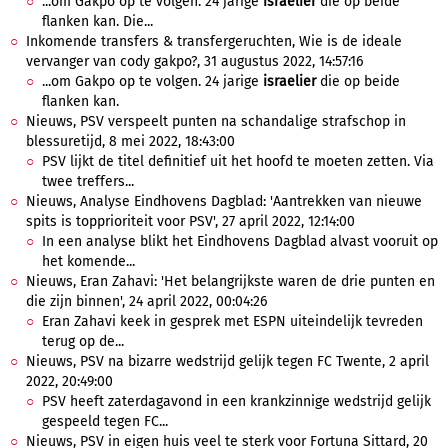
...om Gakpo op te volgen. 24 jarige
israelier
die op beide
flanken kan. Die...
Inkomende transfers & transfergeruchten, Wie is de ideale
vervanger van cody gakpo?, 31 augustus 2022, 14:57:16
...om Gakpo op te volgen. 24 jarige
israelier
die op beide
flanken kan.
Nieuws, PSV verspeelt punten na schandalige strafschop in
blessuretijd, 8 mei 2022, 18:43:00
PSV lijkt de titel definitief uit het hoofd te moeten zetten. Via
twee treffers...
Nieuws, Analyse Eindhovens Dagblad: 'Aantrekken van nieuwe
spits is topprioriteit voor PSV', 27 april 2022, 12:14:00
In een analyse blikt het Eindhovens Dagblad alvast vooruit op
het komende...
Nieuws, Eran Zahavi: 'Het belangrijkste waren de drie punten en
die zijn binnen', 24 april 2022, 00:04:26
Eran Zahavi keek in gesprek met ESPN uiteindelijk tevreden
terug op de...
Nieuws, PSV na bizarre wedstrijd gelijk tegen FC Twente, 2 april
2022, 20:49:00
PSV heeft zaterdagavond in een krankzinnige wedstrijd gelijk
gespeeld tegen FC...
Nieuws, PSV in eigen huis veel te sterk voor Fortuna Sittard, 20