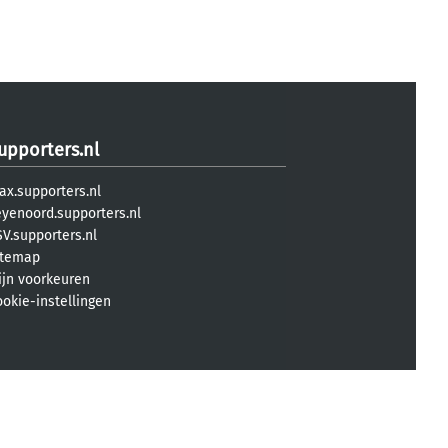
upporters.nl
ax.supporters.nl
eyenoord.supporters.nl
V.supporters.nl
itemap
ijn voorkeuren
ookie-instellingen