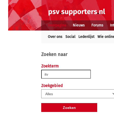
Voorpagina
Nieuws
Forums
In
Over ons
Social
Ledenlijst
Wie onlin
Zoeken naar
Zoekterm
Zoekgebied