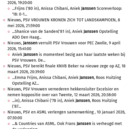
2026, 19:20:00
...Frijns ('80 in), Anissa Chibani, Aniek
Janssen
Scoreverloop:
'18: 0-1...
Nieuws, PSV VROUWEN KRONEN ZICH TOT LANDSKAMPIOEN, 8
mei 2026, 21:59:00
...Shanice van de Sanden('81 in), Aniek
Janssen
Opstelling
ADO Den Haag...
Nieuws,
Janssen
verruilt PSV Vrouwen voor PEC Zwolle, 9 april
2026, 15:41:00
Aniek
Janssen
is momenteel bezig aan haar laatste weken bij
PSV Vrouwen. De...
Nieuws, PSV bereikt finale KNVB Beker na nieuwe zege op AZ, 18
maart 2026, 20:39:00
...Emma Frijns, Anissa Chibani, Aniek
Janssen
, Roos Huitzing
Opstelling AZ...
Nieuws, PSV Vrouwen vernederen hekkensluiter Excelsior en
nemen koppositie over van Twente, 12 maart 2026, 20:38:00
...in), Anissa Chibani ('78 in), Aniek
Janssen
, Roos Huitzing
('87...
Nieuws, PSV en ASML verlengen samenwerking , 10 januari 2026,
07:30:00
...& Countries van ASML. Ook Frans
Janssen
is verheugd met