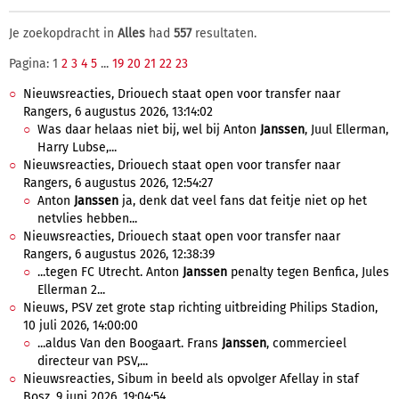
Je zoekopdracht in
Alles
had
557
resultaten.
Pagina: 1
2
3
4
5
...
19
20
21
22
23
Nieuwsreacties, Driouech staat open voor transfer naar
Rangers, 6 augustus 2026, 13:14:02
Was daar helaas niet bij, wel bij Anton
Janssen
, Juul Ellerman,
Harry Lubse,...
Nieuwsreacties, Driouech staat open voor transfer naar
Rangers, 6 augustus 2026, 12:54:27
Anton
Janssen
ja, denk dat veel fans dat feitje niet op het
netvlies hebben...
Nieuwsreacties, Driouech staat open voor transfer naar
Rangers, 6 augustus 2026, 12:38:39
...tegen FC Utrecht. Anton
Janssen
penalty tegen Benfica, Jules
Ellerman 2...
Nieuws, PSV zet grote stap richting uitbreiding Philips Stadion,
10 juli 2026, 14:00:00
...aldus Van den Boogaart. Frans
Janssen
, commercieel
directeur van PSV,...
Nieuwsreacties, Sibum in beeld als opvolger Afellay in staf
Bosz, 9 juni 2026, 19:04:54