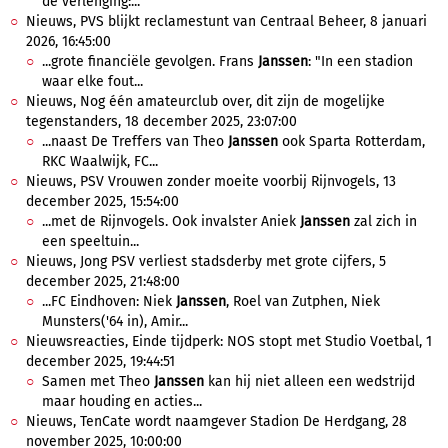
de verlenging:...
Nieuws, PVS blijkt reclamestunt van Centraal Beheer, 8 januari
2026, 16:45:00
...grote financiële gevolgen. Frans
Janssen
: "In een stadion
waar elke fout...
Nieuws, Nog één amateurclub over, dit zijn de mogelijke
tegenstanders, 18 december 2025, 23:07:00
...naast De Treffers van Theo
Janssen
ook Sparta Rotterdam,
RKC Waalwijk, FC...
Nieuws, PSV Vrouwen zonder moeite voorbij Rijnvogels, 13
december 2025, 15:54:00
...met de Rijnvogels. Ook invalster Aniek
Janssen
zal zich in
een speeltuin...
Nieuws, Jong PSV verliest stadsderby met grote cijfers, 5
december 2025, 21:48:00
...FC Eindhoven: Niek
Janssen
, Roel van Zutphen, Niek
Munsters('64 in), Amir...
Nieuwsreacties, Einde tijdperk: NOS stopt met Studio Voetbal, 1
december 2025, 19:44:51
Samen met Theo
Janssen
kan hij niet alleen een wedstrijd
maar houding en acties...
Nieuws, TenCate wordt naamgever Stadion De Herdgang, 28
november 2025, 10:00:00