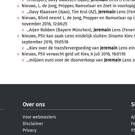
Nieuws, L. de Jong, Pröpper, Ramselaar en Zoet in voorlopig
...Davy Klaassen (Ajax), Tim Krul (AZ),
Jeremain
Lens (Fen
Nieuws, Blind neemt L. de Jong, Propper en Ramselaar op in
november 2016, 12:06:25
...Arjen Robben (Bayern München),
Jeremain
Lens (Fenerb
Nieuws, PSV kan zaak-Lens eindelijk sluiten: Dinamo Kiev 
september 2016, 19:05:18
...Kiev over de transfervergoeding van
Jeremain
Lens eind
Nieuws, PSV verwacht geld uit Kiev, 6 juli 2016, 16:01:16
...miljoen euro voor de doorverkoop van
Jeremain
Lens za
Over ons
S
Voor webmasters
Aj
Disclaimer
F
Privacy
PS