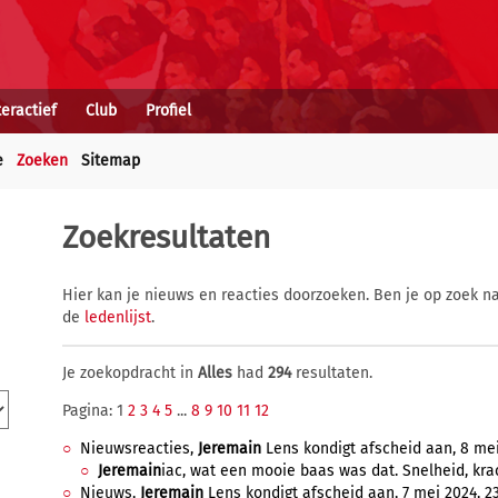
teractief
Club
Profiel
e
Zoeken
Sitemap
Zoekresultaten
Hier kan je nieuws en reacties doorzoeken. Ben je op zoek na
de
ledenlijst
.
Je zoekopdracht in
Alles
had
294
resultaten.
Pagina: 1
2
3
4
5
...
8
9
10
11
12
Nieuwsreacties,
Jeremain
Lens kondigt afscheid aan, 8 mei 
Jeremain
iac, wat een mooie baas was dat. Snelheid, kr
Nieuws,
Jeremain
Lens kondigt afscheid aan, 7 mei 2024, 2