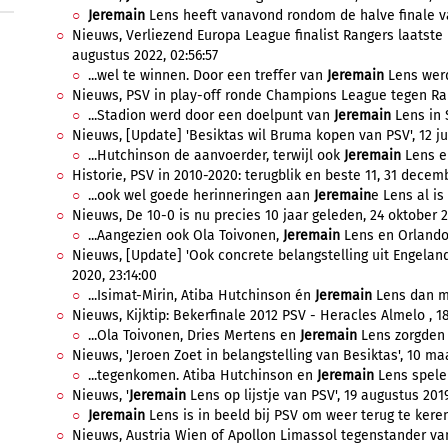
Jeremain
Lens heeft vanavond rondom de halve finale v
Nieuws, Verliezend Europa League finalist Rangers laatste 
augustus 2022, 02:56:57
...wel te winnen. Door een treffer van
Jeremain
Lens werd
Nieuws, PSV in play-off ronde Champions League tegen Ran
...Stadion werd door een doelpunt van
Jeremain
Lens in 
Nieuws, [Update] 'Besiktas wil Bruma kopen van PSV', 12 jul
...Hutchinson de aanvoerder, terwijl ook
Jeremain
Lens er
Historie, PSV in 2010-2020: terugblik en beste 11, 31 decemb
...ook wel goede herinneringen aan
Jeremain
e Lens al is
Nieuws, De 10-0 is nu precies 10 jaar geleden, 24 oktober 
...Aangezien ook Ola Toivonen,
Jeremain
Lens en Orlando 
Nieuws, [Update] 'Ook concrete belangstelling uit Engeland
2020, 23:14:00
...Isimat-Mirin, Atiba Hutchinson én
Jeremain
Lens dan me
Nieuws, Kijktip: Bekerfinale 2012 PSV - Heracles Almelo , 18
...Ola Toivonen, Dries Mertens en
Jeremain
Lens zorgden v
Nieuws, 'Jeroen Zoet in belangstelling van Besiktas', 10 maa
...tegenkomen. Atiba Hutchinson en
Jeremain
Lens spelen
Nieuws, '
Jeremain
Lens op lijstje van PSV', 19 augustus 2019
Jeremain
Lens is in beeld bij PSV om weer terug te keren
Nieuws, Austria Wien of Apollon Limassol tegenstander van