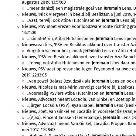
augustus 2019, 13:57:00
...meer dankzij een magistrale goal van
Jeremain
Lens. De
Nieuws, 'Nick Viergever in beeld bij Besiktas', 6 juni 2019, 1
...vast, terwijl ook Atiba Hutchinson en
Jeremain
Lens bij
Nieuws, PSV moet vrezen voor loodzware route richting gr
13:21:00
...Isimat-Mirin, Atiba Hutchinson en
Jeremain
Lens spelen
Nieuwsreacties, 'PSV en Besiktas akkoord over transfer Aziz
Vergeten we voor het gemak
Jeremain
Lens en Atiba Hutc
Nieuws, 'PSV en Besiktas akkoord over transfer Aziz Behich'
...terwijl ook Atiba Hutchinson en
Jeremain
Lens daar ond
Nieuws, PSV aast op revanche tegen Feyenoord na twee eer
2019, 22:13:05
...van zowel Balasz Dzsudzsák als
Jeremain
Lens en ook n
Nieuws, Nicolas Isimat-Mirin vervolgt carrière bij Besiktas, 
...voormalig PSV'ers Atiba Hutchinson en
Jeremain
Lens. 
Nieuws, Advocaat neemt Locadia, Van Ginkel en Zoet op in v
...Jürgen Locadia (PSV), Ryan Babel,
Jeremain
Lens (Besik
Nieuws, Zoet, Van Ginkel en Locadia in voorselectie Oranje
...(Ajax), Vincent Janssen (Fenerbahçe),
Jeremain
Lens (Be
Nieuws, Advocaat neemt Van Ginkel, Locadia, Propper, Rams
mei 2017, 19:28:03
...Hotspur), Davy Klaassen (Ajax),
Jeremain
Lens (Fenerbah