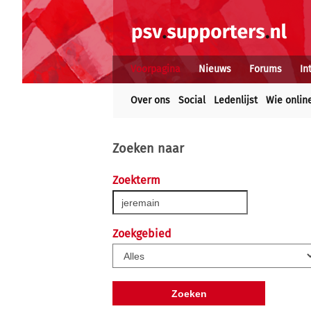
Voorpagina
Nieuws
Forums
In
Over ons
Social
Ledenlijst
Wie onlin
Zoeken naar
Zoekterm
Zoekgebied