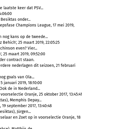
 laatste keer dat PSV...
4:06:00
 Besiktas onder...
oepsfase Champions League, 17 mei 2019,
 nog kans op de tweede...
 Behich', 25 maart 2019, 22:05:25
hinson even? Vier...
, 25 maart 2019, 09:52:00
er contract staan.
dere nederlagen dit seizoen, 21 februari
og goals van Ola...
5 januari 2019, 18:10:00
Ook de in Nederland...
oorselectie Oranje, 25 oktober 2017, 13:45:41
tas), Memphis Depay...
, 19 september 2017, 13:40:48
siktas), Jürgen...
elaar en Zoet op in voorselectie Oranje, 18
çe), Matthijs de...