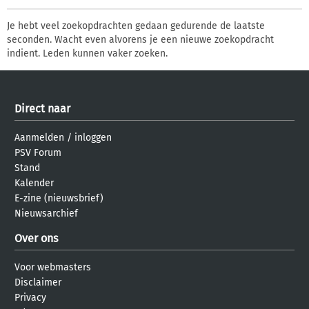
Je hebt veel zoekopdrachten gedaan gedurende de laatste
seconden. Wacht even alvorens je een nieuwe zoekopdracht
indient. Leden kunnen vaker zoeken.
Direct naar
Aanmelden
/
inloggen
PSV Forum
Stand
Kalender
E-zine (nieuwsbrief)
Nieuwsarchief
Over ons
Voor webmasters
Disclaimer
Privacy