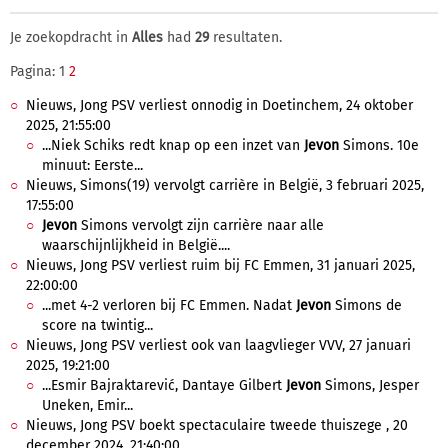
Je zoekopdracht in
Alles
had
29
resultaten.
Pagina: 1
2
Nieuws, Jong PSV verliest onnodig in Doetinchem, 24 oktober
2025, 21:55:00
...Niek Schiks redt knap op een inzet van
Jevon
Simons. 10e
minuut: Eerste...
Nieuws, Simons(19) vervolgt carrière in België, 3 februari 2025,
17:55:00
Jevon
Simons vervolgt zijn carrière naar alle
waarschijnlijkheid in België....
Nieuws, Jong PSV verliest ruim bij FC Emmen, 31 januari 2025,
22:00:00
...met 4-2 verloren bij FC Emmen. Nadat
Jevon
Simons de
score na twintig...
Nieuws, Jong PSV verliest ook van laagvlieger VVV, 27 januari
2025, 19:21:00
...Esmir Bajraktarević, Dantaye Gilbert
Jevon
Simons, Jesper
Uneken, Emir...
Nieuws, Jong PSV boekt spectaculaire tweede thuiszege , 20
december 2024, 21:40:00