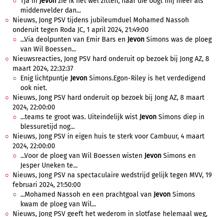
Tja in
Jevon
zie ik het wel zitten, naar die oogt mij meer als
middenvelder dan...
Nieuws, Jong PSV tijdens jubileumduel Mohamed Nassoh
onderuit tegen Roda JC, 1 april 2024, 21:49:00
...Via deolpunten van Emir Bars en
Jevon
Simons was de ploeg
van Wil Boessen...
Nieuwsreacties, Jong PSV hard onderuit op bezoek bij Jong AZ, 8
maart 2024, 22:32:37
Enig lichtpuntje
Jevon
Simons.Egon-Riley is het verdedigend
ook niet.
Nieuws, Jong PSV hard onderuit op bezoek bij Jong AZ, 8 maart
2024, 22:00:00
...teams te groot was. Uiteindelijk wist
Jevon
Simons diep in
blessuretijd nog...
Nieuws, Jong PSV in eigen huis te sterk voor Cambuur, 4 maart
2024, 22:00:00
...Voor de ploeg van Wil Boessen wisten
Jevon
Simons en
Jesper Uneken te...
Nieuws, Jong PSV na spectaculaire wedstrijd gelijk tegen MVV, 19
februari 2024, 21:50:00
...Mohamed Nassoh en een prachtgoal van
Jevon
Simons
kwam de ploeg van Wil...
Nieuws, Jong PSV geeft het wederom in slotfase helemaal weg,