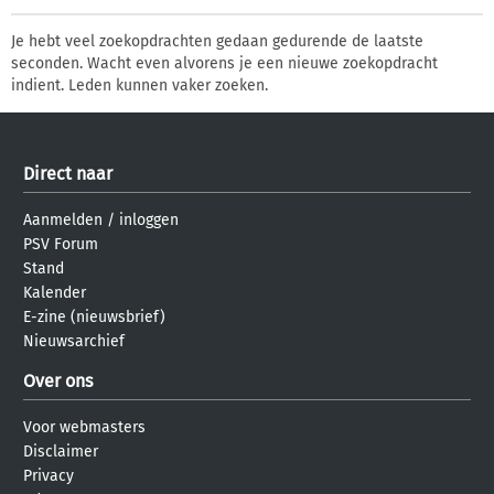
Je hebt veel zoekopdrachten gedaan gedurende de laatste
seconden. Wacht even alvorens je een nieuwe zoekopdracht
indient. Leden kunnen vaker zoeken.
Direct naar
Aanmelden
/
inloggen
PSV Forum
Stand
Kalender
E-zine (nieuwsbrief)
Nieuwsarchief
Over ons
Voor webmasters
Disclaimer
Privacy