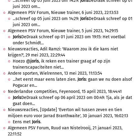
...schreef op 05 juni 2023 om 14:29:
Joris
DeDraak schreef op 01
juni 2023 om...
Algemeen PSV Forum, Nieuwe trainer, 6 juni 2023, 22:13:53
...schreef op 05 juni 2023 om 14:29:
Joris
DeDraak schreef op 01
juni 2023 om...
Algemeen PSV Forum, Nieuwe trainer, 5 juni 2023, 14:29:15
Joris
DeDraak schreef op 01 juni 2023 om 19:15: Het voetbal
onder Schmidt...
Nieuwsreacties, Adil Ramzi: 'Waarom zou ik die kans niet
krijgen?', 29 mei 2023, 22:29:44
Hoezo @
joris
, ik reken een trainer graag af op zijn
trainerscapaciteiten niet...
Andere sporten, Wielrennen, 13 mei 2023, 11:13:54
...het eerst maar eens laten zien.
Joris
: gaan we nu doen alsof
Pogacar en...
Nederlandse competities, Feyenoord, 15 april 2023, 18:44:41
Joris
DeDraak schreef op 06 april 2023 om 00:49: Tja, als je dat
gaat doen...
Nieuwsreacties, [Update] 'Everton wil tussen zeven en tien
miljoen euro voor Jarrad Branthwaite', 30 januari 2023, 16:02:13
Eens met
Joris
.
Algemeen PSV Forum, Ruud van Nistelrooij, 21 januari 2023,
22:11:52