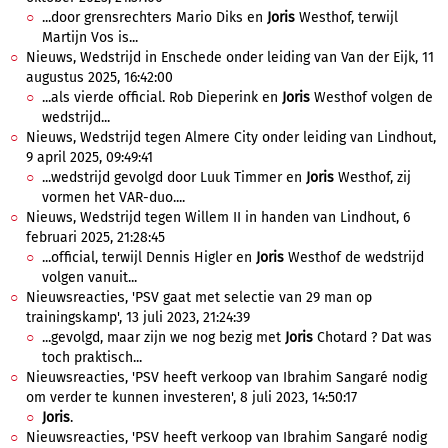
...door grensrechters Mario Diks en
Joris
Westhof, terwijl
Martijn Vos is...
Nieuws, Wedstrijd in Enschede onder leiding van Van der Eijk, 11
augustus 2025, 16:42:00
...als vierde official. Rob Dieperink en
Joris
Westhof volgen de
wedstrijd...
Nieuws, Wedstrijd tegen Almere City onder leiding van Lindhout,
9 april 2025, 09:49:41
...wedstrijd gevolgd door Luuk Timmer en
Joris
Westhof, zij
vormen het VAR-duo....
Nieuws, Wedstrijd tegen Willem II in handen van Lindhout, 6
februari 2025, 21:28:45
...official, terwijl Dennis Higler en
Joris
Westhof de wedstrijd
volgen vanuit...
Nieuwsreacties, 'PSV gaat met selectie van 29 man op
trainingskamp', 13 juli 2023, 21:24:39
...gevolgd, maar zijn we nog bezig met
Joris
Chotard ? Dat was
toch praktisch...
Nieuwsreacties, 'PSV heeft verkoop van Ibrahim Sangaré nodig
om verder te kunnen investeren', 8 juli 2023, 14:50:17
Joris
.
Nieuwsreacties, 'PSV heeft verkoop van Ibrahim Sangaré nodig