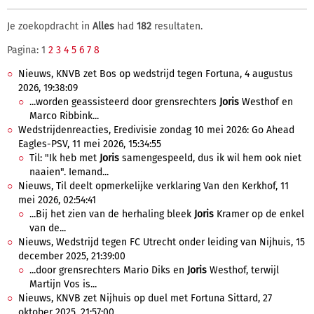
Je zoekopdracht in
Alles
had
182
resultaten.
Pagina: 1
2
3
4
5
6
7
8
Nieuws, KNVB zet Bos op wedstrijd tegen Fortuna, 4 augustus
2026, 19:38:09
...worden geassisteerd door grensrechters
Joris
Westhof en
Marco Ribbink...
Wedstrijdenreacties, Eredivisie zondag 10 mei 2026: Go Ahead
Eagles-PSV, 11 mei 2026, 15:34:55
Til: "Ik heb met
Joris
samengespeeld, dus ik wil hem ook niet
naaien". Iemand...
Nieuws, Til deelt opmerkelijke verklaring Van den Kerkhof, 11
mei 2026, 02:54:41
...Bij het zien van de herhaling bleek
Joris
Kramer op de enkel
van de...
Nieuws, Wedstrijd tegen FC Utrecht onder leiding van Nijhuis, 15
december 2025, 21:39:00
...door grensrechters Mario Diks en
Joris
Westhof, terwijl
Martijn Vos is...
Nieuws, KNVB zet Nijhuis op duel met Fortuna Sittard, 27
oktober 2025, 21:57:00