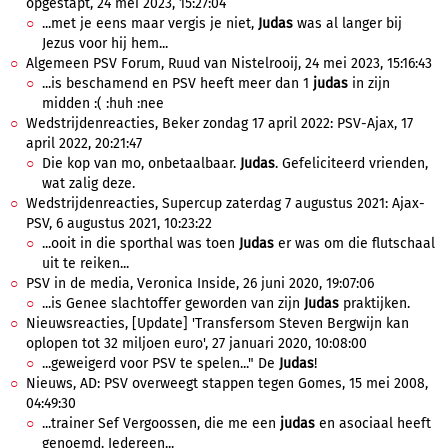
opgestapt, 24 mei 2023, 15:27:04
...met je eens maar vergis je niet,
Judas
was al langer bij
Jezus voor hij hem...
Algemeen PSV Forum, Ruud van Nistelrooij, 24 mei 2023, 15:16:43
...is beschamend en PSV heeft meer dan 1
judas
in zijn
midden :( :huh :nee
Wedstrijdenreacties, Beker zondag 17 april 2022: PSV-Ajax, 17
april 2022, 20:21:47
Die kop van mo, onbetaalbaar.
Judas
. Gefeliciteerd vrienden,
wat zalig deze.
Wedstrijdenreacties, Supercup zaterdag 7 augustus 2021: Ajax-
PSV, 6 augustus 2021, 10:23:22
...ooit in die sporthal was toen
Judas
er was om die flutschaal
uit te reiken...
PSV in de media, Veronica Inside, 26 juni 2020, 19:07:06
...is Genee slachtoffer geworden van zijn
Judas
praktijken.
Nieuwsreacties, [Update] 'Transfersom Steven Bergwijn kan
oplopen tot 32 miljoen euro', 27 januari 2020, 10:08:00
...geweigerd voor PSV te spelen..." De
Judas
!
Nieuws, AD: PSV overweegt stappen tegen Gomes, 15 mei 2008,
04:49:30
...trainer Sef Vergoossen, die me een
judas
en asociaal heeft
genoemd. Iedereen...