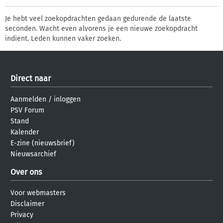
Je hebt veel zoekopdrachten gedaan gedurende de laatste
seconden. Wacht even alvorens je een nieuwe zoekopdracht
indient. Leden kunnen vaker zoeken.
Direct naar
Aanmelden
/
inloggen
PSV Forum
Stand
Kalender
E-zine (nieuwsbrief)
Nieuwsarchief
Over ons
Voor webmasters
Disclaimer
Privacy