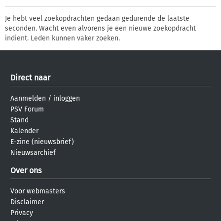
Je hebt veel zoekopdrachten gedaan gedurende de laatste
seconden. Wacht even alvorens je een nieuwe zoekopdracht
indient. Leden kunnen vaker zoeken.
Direct naar
Aanmelden
/
inloggen
PSV Forum
Stand
Kalender
E-zine (nieuwsbrief)
Nieuwsarchief
Over ons
Voor webmasters
Disclaimer
Privacy