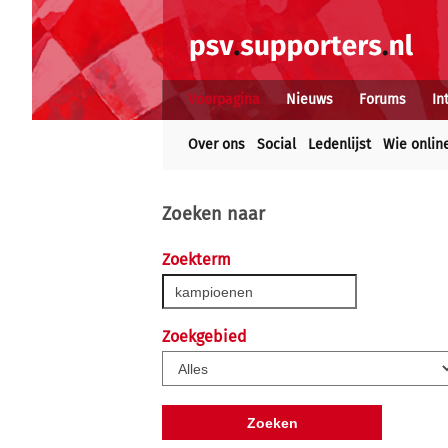
Voorpagina
Nieuws
Forums
In
Over ons
Social
Ledenlijst
Wie onlin
Zoeken naar
Zoekterm
Zoekgebied