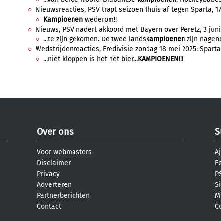
Nieuwsreacties, PSV trapt seizoen thuis af tegen Sparta, 17 
Kampioenen
wederom!!
Nieuws, PSV nadert akkoord met Bayern over Peretz, 3 juni 
...te zijn gekomen. De twee lands
kampioenen
zijn nageno
Wedstrijdenreacties, Eredivisie zondag 18 mei 2025: Sparta
...niet kloppen is het het bier...
KAMPIOENEN
!!!
Over ons
S
Voor webmasters
Aj
Disclaimer
F
Privacy
PS
Adverteren
S
Partnerberichten
M
Contact
C