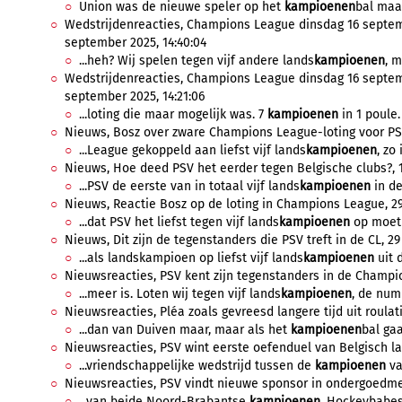
Union was de nieuwe speler op het
kampioenen
bal maar
Wedstrijdenreacties, Champions League dinsdag 16 septemb
september 2025, 14:40:04
...heh? Wij spelen tegen vijf andere lands
kampioenen
, m
Wedstrijdenreacties, Champions League dinsdag 16 septemb
september 2025, 14:21:06
...loting die maar mogelijk was. 7
kampioenen
in 1 poule.
Nieuws, Bosz over zware Champions League-loting voor PSV,
...League gekoppeld aan liefst vijf lands
kampioenen
, zo
Nieuws, Hoe deed PSV het eerder tegen Belgische clubs?, 1
...PSV de eerste van in totaal vijf lands
kampioenen
in de
Nieuws, Reactie Bosz op de loting in Champions League, 29
...dat PSV het liefst tegen vijf lands
kampioenen
op moet n
Nieuws, Dit zijn de tegenstanders die PSV treft in de CL, 2
...als landskampioen op liefst vijf lands
kampioenen
uit d
Nieuwsreacties, PSV kent zijn tegenstanders in de Champio
...meer is. Loten wij tegen vijf lands
kampioenen
, de num
Nieuwsreacties, Pléa zoals gevreesd langere tijd uit roulati
...dan van Duiven maar, maar als het
kampioenen
bal gaa
Nieuwsreacties, PSV wint eerste oefenduel van Belgisch la
...vriendschappelijke wedstrijd tussen de
kampioenen
va
Nieuwsreacties, PSV vindt nieuwe sponsor in ondergoedmerk
...van beide Noord-Brabantse
kampioenen
. Hockeybabes