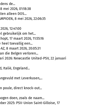
jdens de...
8 mei 2026, 01:18:38
kten alleen DOS...
IOEN, 8 mei 2026, 22:06:35
2026, 12:47:00
l gebruikelijk om het...
opt, 17 maart 2026, 11:55:16
e heel toevallig een...
AZ, 8 maart 2026, 20:05:31
an die Belgen verloren...
i 2026: Newcastle United-PSV, 22 januari
, Italië, Engeland...
angevuld met Leverkusen,...
en poule, direct knock-out...
gen doen, zoals de naam...
er 2025: PSV-Union Saint-Gilloise, 17