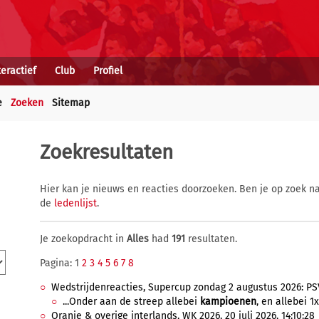
teractief
Club
Profiel
e
Zoeken
Sitemap
Zoekresultaten
Hier kan je nieuws en reacties doorzoeken. Ben je op zoek na
de
ledenlijst
.
Je zoekopdracht in
Alles
had
191
resultaten.
Pagina: 1
2
3
4
5
6
7
8
Wedstrijdenreacties, Supercup zondag 2 augustus 2026: PSV
...Onder aan de streep allebei
kampioenen
, en allebei 
Oranje & overige interlands, WK 2026, 20 juli 2026, 14:10:28