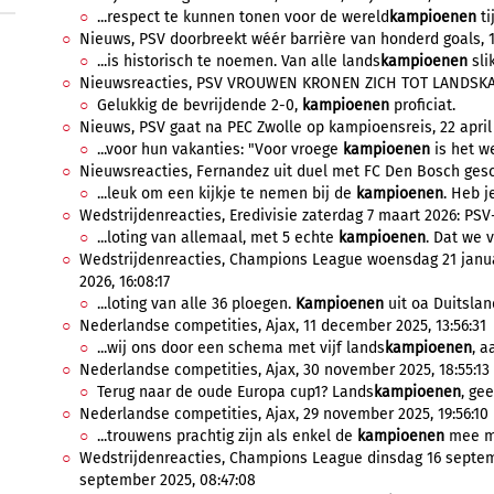
...respect te kunnen tonen voor de wereld
kampioenen
ti
Nieuws, PSV doorbreekt wéér barrière van honderd goals, 1
...is historisch te noemen. Van alle lands
kampioenen
sli
Nieuwsreacties, PSV VROUWEN KRONEN ZICH TOT LANDSKAMP
Gelukkig de bevrijdende 2-0,
kampioenen
proficiat.
Nieuws, PSV gaat na PEC Zwolle op kampioensreis, 22 april 
...voor hun vakanties: "Voor vroege
kampioenen
is het we
Nieuwsreacties, Fernandez uit duel met FC Den Bosch gesch
...leuk om een kijkje te nemen bij de
kampioenen
. Heb j
Wedstrijdenreacties, Eredivisie zaterdag 7 maart 2026: PSV-
...loting van allemaal, met 5 echte
kampioenen
. Dat we v
Wedstrijdenreacties, Champions League woensdag 21 januar
2026, 16:08:17
...loting van alle 36 ploegen.
Kampioenen
uit oa Duitsland
Nederlandse competities, Ajax, 11 december 2025, 13:56:31
...wij ons door een schema met vijf lands
kampioenen
, a
Nederlandse competities, Ajax, 30 november 2025, 18:55:13
Terug naar de oude Europa cup1? Lands
kampioenen
, ge
Nederlandse competities, Ajax, 29 november 2025, 19:56:10
...trouwens prachtig zijn als enkel de
kampioenen
mee mo
Wedstrijdenreacties, Champions League dinsdag 16 septemb
september 2025, 08:47:08