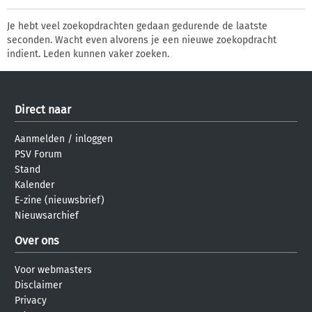
Je hebt veel zoekopdrachten gedaan gedurende de laatste
seconden. Wacht even alvorens je een nieuwe zoekopdracht
indient. Leden kunnen vaker zoeken.
Direct naar
Aanmelden
/
inloggen
PSV Forum
Stand
Kalender
E-zine (nieuwsbrief)
Nieuwsarchief
Over ons
Voor webmasters
Disclaimer
Privacy