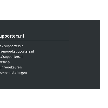
upporters.nl
ax.supporters.nl
eyenoord.supporters.nl
V.supporters.nl
itemap
ijn voorkeuren
ookie-instellingen