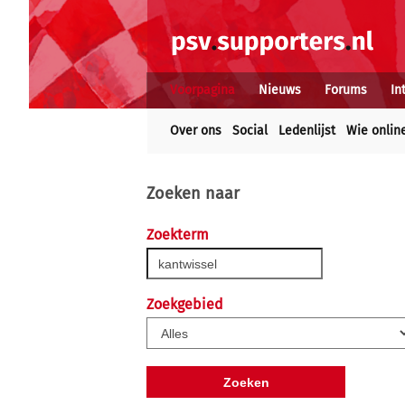
Voorpagina
Nieuws
Forums
In
Over ons
Social
Ledenlijst
Wie onlin
Zoeken naar
Zoekterm
Zoekgebied