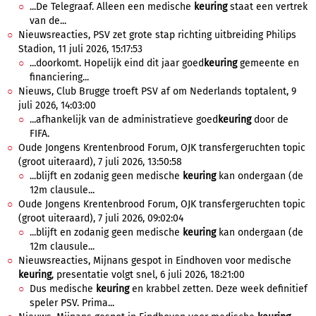
...De Telegraaf. Alleen een medische
keuring
staat een vertrek
van de...
Nieuwsreacties, PSV zet grote stap richting uitbreiding Philips
Stadion, 11 juli 2026, 15:17:53
...doorkomt. Hopelijk eind dit jaar goed
keuring
gemeente en
financiering...
Nieuws, Club Brugge troeft PSV af om Nederlands toptalent, 9
juli 2026, 14:03:00
...afhankelijk van de administratieve goed
keuring
door de
FIFA.
Oude Jongens Krentenbrood Forum, OJK transfergeruchten topic
(groot uiteraard), 7 juli 2026, 13:50:58
...blijft en zodanig geen medische
keuring
kan ondergaan (de
12m clausule...
Oude Jongens Krentenbrood Forum, OJK transfergeruchten topic
(groot uiteraard), 7 juli 2026, 09:02:04
...blijft en zodanig geen medische
keuring
kan ondergaan (de
12m clausule...
Nieuwsreacties, Mijnans gespot in Eindhoven voor medische
keuring
, presentatie volgt snel, 6 juli 2026, 18:21:00
Dus medische
keuring
en krabbel zetten. Deze week definitief
speler PSV. Prima...