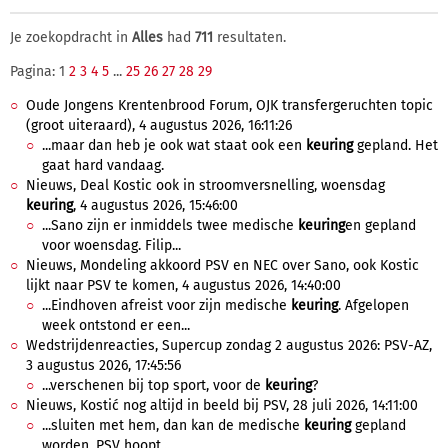
Je zoekopdracht in
Alles
had
711
resultaten.
Pagina: 1
2
3
4
5
...
25
26
27
28
29
Oude Jongens Krentenbrood Forum, OJK transfergeruchten topic
(groot uiteraard), 4 augustus 2026, 16:11:26
...maar dan heb je ook wat staat ook een
keuring
gepland. Het
gaat hard vandaag.
Nieuws, Deal Kostic ook in stroomversnelling, woensdag
keuring
, 4 augustus 2026, 15:46:00
...Sano zijn er inmiddels twee medische
keuring
en gepland
voor woensdag. Filip...
Nieuws, Mondeling akkoord PSV en NEC over Sano, ook Kostic
lijkt naar PSV te komen, 4 augustus 2026, 14:40:00
...Eindhoven afreist voor zijn medische
keuring
. Afgelopen
week ontstond er een...
Wedstrijdenreacties, Supercup zondag 2 augustus 2026: PSV-AZ,
3 augustus 2026, 17:45:56
...verschenen bij top sport, voor de
keuring
?
Nieuws, Kostić nog altijd in beeld bij PSV, 28 juli 2026, 14:11:00
...sluiten met hem, dan kan de medische
keuring
gepland
worden. PSV hoopt...