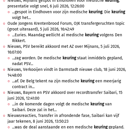
Nieuws, Mijnans gespot in Eindhoven voor medische
keuring
,
presentatie volgt snel, 6 juli 2026, 12:26:00
...gespot in Eindhoven voor zijn medische
keuring
. Die
keuring
volgt het...
Oude Jongens Krentenbrood Forum, OJK transfergeruchten topic
(groot uiteraard), 5 juli 2026, 16:42:49
...Euries. Maandag wellicht al medische
keuring
volgens Den
Rikkert.
Nieuws, PSV bereikt akkoord met AZ over Mijnans, 5 juli 2026,
16:07:00
...zag worden. De medische
keuring
staat inmiddels gepland,
nadat PSV...
Nieuws, Verkooijen vindt in Darmstadt nieuwe club, 18 juni 2026,
14:48:00
...af. De Belg tekent na zijn medische
keuring
een meerjarig
contract in...
Nieuws, Bayern en PSV akkoord over recordtransfer Saibari, 15
juni 2026, 12:41:00
...in de komende dagen volgt de medische
keuring
van
Saibari. Deze zal in het...
Nieuwsreacties, Transfer in afrondende fase, Saibari kan vijf
jaar tekenen, 8 juni 2026, 13:50:23
...was de deal aanstaande en een medische
keuring
gepland.