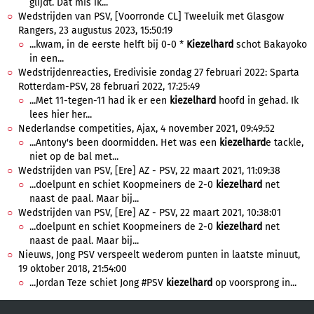
glijdt. Dat mis ik...
Wedstrijden van PSV, [Voorronde CL] Tweeluik met Glasgow
Rangers, 23 augustus 2023, 15:50:19
...kwam, in de eerste helft bij 0-0 *
Kiezelhard
schot Bakayoko
in een...
Wedstrijdenreacties, Eredivisie zondag 27 februari 2022: Sparta
Rotterdam-PSV, 28 februari 2022, 17:25:49
...Met 11-tegen-11 had ik er een
kiezelhard
hoofd in gehad. Ik
lees hier her...
Nederlandse competities, Ajax, 4 november 2021, 09:49:52
...Antony's been doormidden. Het was een
kiezelhard
e tackle,
niet op de bal met...
Wedstrijden van PSV, [Ere] AZ - PSV, 22 maart 2021, 11:09:38
...doelpunt en schiet Koopmeiners de 2-0
kiezelhard
net
naast de paal. Maar bij...
Wedstrijden van PSV, [Ere] AZ - PSV, 22 maart 2021, 10:38:01
...doelpunt en schiet Koopmeiners de 2-0
kiezelhard
net
naast de paal. Maar bij...
Nieuws, Jong PSV verspeelt wederom punten in laatste minuut,
19 oktober 2018, 21:54:00
...Jordan Teze schiet Jong #PSV
kiezelhard
op voorsprong in...