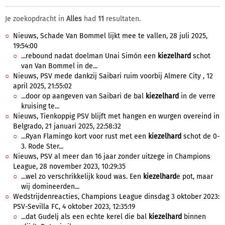
Je zoekopdracht in
Alles
had
11
resultaten.
Nieuws, Schade Van Bommel lijkt mee te vallen, 28 juli 2025,
19:54:00
...rebound nadat doelman Unai Simón een
kiezelhard
schot
van Van Bommel in de...
Nieuws, PSV mede dankzij Saibari ruim voorbij Almere City , 12
april 2025, 21:55:02
...door op aangeven van Saibari de bal
kiezelhard
in de verre
kruising te...
Nieuws, Tienkoppig PSV blijft met hangen en wurgen overeind in
Belgrado, 21 januari 2025, 22:58:32
...Ryan Flamingo kort voor rust met een
kiezelhard
schot de 0-
3. Rode Ster...
Nieuws, PSV al meer dan 16 jaar zonder uitzege in Champions
League, 28 november 2023, 10:29:35
...wel zo verschrikkelijk koud was. Een
kiezelhard
e pot, maar
wij domineerden...
Wedstrijdenreacties, Champions League dinsdag 3 oktober 2023:
PSV-Sevilla FC, 4 oktober 2023, 12:35:19
...dat Gudelj als een echte kerel die bal
kiezelhard
binnen