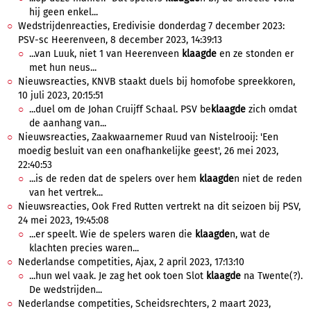
hij geen enkel...
Wedstrijdenreacties, Eredivisie donderdag 7 december 2023:
PSV-sc Heerenveen, 8 december 2023, 14:39:13
...van Luuk, niet 1 van Heerenveen
klaagde
en ze stonden er
met hun neus...
Nieuwsreacties, KNVB staakt duels bij homofobe spreekkoren,
10 juli 2023, 20:15:51
...duel om de Johan Cruijff Schaal. PSV be
klaagde
zich omdat
de aanhang van...
Nieuwsreacties, Zaakwaarnemer Ruud van Nistelrooij: 'Een
moedig besluit van een onafhankelijke geest', 26 mei 2023,
22:40:53
...is de reden dat de spelers over hem
klaagde
n niet de reden
van het vertrek...
Nieuwsreacties, Ook Fred Rutten vertrekt na dit seizoen bij PSV,
24 mei 2023, 19:45:08
...er speelt. Wie de spelers waren die
klaagde
n, wat de
klachten precies waren...
Nederlandse competities, Ajax, 2 april 2023, 17:13:10
...hun wel vaak. Je zag het ook toen Slot
klaagde
na Twente(?).
De wedstrijden...
Nederlandse competities, Scheidsrechters, 2 maart 2023,