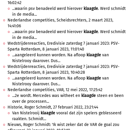
16:02:42
...waarin psv benadeeld werd hierover
klaagde
. Werd schmidt
in de media...
Nederlandse competities, Scheidsrechters, 2 maart 2023,
14:41:06
...waarin psv benadeeld werd hierover
klaagde
. Werd schmidt
in de media...
Wedstrijdenreacties, Eredivisie zaterdag 7 januari 2023: PSV-
Sparta Rotterdam, 8 januari 2023, 11:01:40
...aangeleerd kunnen worden. Na afloop
klaagde
van
Nistelrooy daarover. Dus...
Wedstrijdenreacties, Eredivisie zaterdag 7 januari 2023: PSV-
Sparta Rotterdam, 8 januari 2023, 10:40:28
...aangeleerd kunnen worden. Na afloop
klaagde
van
Nistelrooy daarover. Dus...
Nederlandse competities, VAR, 12 mei 2022, 17:25:42
...2e wordt. Mercedes was witheet en
klaagde
steen en been
over de processen...
Historie, Roger Schmidt, 27 februari 2022, 23:21:44
Van Nistelrooij
klaagde
vooral dat zijn spelers geblesseerd
raakten. Schmidt...
Nieuws, Roger Schmidt: 'Ik wist zeker dat de VAR de goal zou