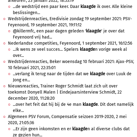
afkeuren', 23 januari 2022, 18:53:19
...de wedstrijd een paar keer. Daar
klaagde
ik over. Alle kleine
beslissingen...
Wedstrijdenreacties, Eredivisie zondag 19 september 2021: PSV-
Feyenoord, 19 september 2021, 19:11:12
@killermfc, een paar dagen geleden '
klaagde
' je over dat
Feyenoord vrij had...
Nederlandse competities, Feyenoord, 1 september 2021, 16:12:56
...Ik wens ze veel succes... Spelers
klaagde
n vorige week al
over...
Wedstrijdenreacties, Beker woensdag 10 februari 2021: Ajax-PSV,
10 februari 2021, 22:35:01
...verlang ik terug naar de tijden dat we
klaagde
over Luuk de
Jong en...
Nieuwsreacties, Trainer Roger Schmidt laat zich uit over
toekomst Donyell Malen | Eindejaarsinterview Schmidt, 22
december 2020, 11:28:20
...over het feit dat hij bij de 4e man
klaagde
. Dit doet namelijk
elke...
Algemeen PSV Forum, Compensatie seizoen 2019-2020, 2 mei
2020, 21:05:36
...Er zijn geen inkomsten en er
klaagde
n al diverse clubs dat
ze gezien hun...