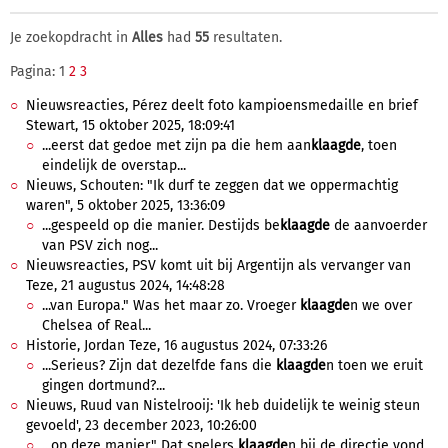
Je zoekopdracht in
Alles
had
55
resultaten.
Pagina: 1
2
3
Nieuwsreacties, Pérez deelt foto kampioensmedaille en brief
Stewart, 15 oktober 2025, 18:09:41
...eerst dat gedoe met zijn pa die hem aan
klaagde
, toen
eindelijk de overstap...
Nieuws, Schouten: "Ik durf te zeggen dat we oppermachtig
waren", 5 oktober 2025, 13:36:09
...gespeeld op die manier. Destijds be
klaagde
de aanvoerder
van PSV zich nog...
Nieuwsreacties, PSV komt uit bij Argentijn als vervanger van
Teze, 21 augustus 2024, 14:48:28
...van Europa." Was het maar zo. Vroeger
klaagde
n we over
Chelsea of Real...
Historie, Jordan Teze, 16 augustus 2024, 07:33:26
...Serieus? Zijn dat dezelfde fans die
klaagde
n toen we eruit
gingen dortmund?...
Nieuws, Ruud van Nistelrooij: 'Ik heb duidelijk te weinig steun
gevoeld', 23 december 2023, 10:26:00
...op deze manier." Dat spelers
klaagde
n bij de directie vond