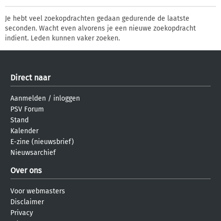
Je hebt veel zoekopdrachten gedaan gedurende de laatste
seconden. Wacht even alvorens je een nieuwe zoekopdracht
indient. Leden kunnen vaker zoeken.
Direct naar
Aanmelden
/
inloggen
PSV Forum
Stand
Kalender
E-zine (nieuwsbrief)
Nieuwsarchief
Over ons
Voor webmasters
Disclaimer
Privacy