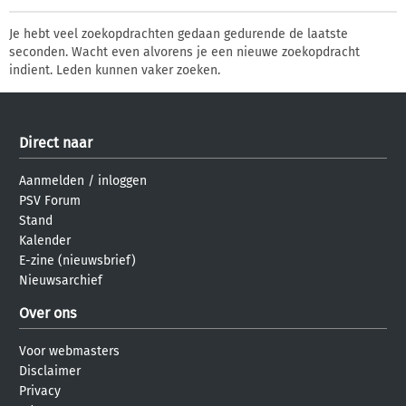
Je hebt veel zoekopdrachten gedaan gedurende de laatste
seconden. Wacht even alvorens je een nieuwe zoekopdracht
indient. Leden kunnen vaker zoeken.
Direct naar
Aanmelden
/
inloggen
PSV Forum
Stand
Kalender
E-zine (nieuwsbrief)
Nieuwsarchief
Over ons
Voor webmasters
Disclaimer
Privacy