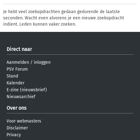
Je hebt veel zoekopdrachten gedaan gedurende de laatste
seconden. Wacht even alvorens je een nieuwe zoekopdracht
indient. Leden kunnen vaker zoeken.
Direct naar
Aanmelden
/
inloggen
PSV Forum
Stand
Kalender
E-zine (nieuwsbrief)
Nieuwsarchief
Over ons
Voor webmasters
Disclaimer
Privacy