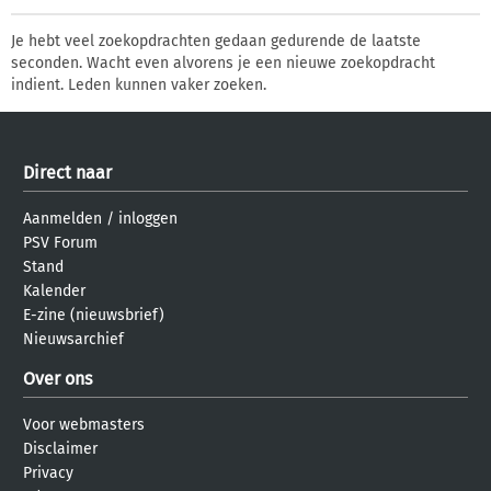
Je hebt veel zoekopdrachten gedaan gedurende de laatste
seconden. Wacht even alvorens je een nieuwe zoekopdracht
indient. Leden kunnen vaker zoeken.
Direct naar
Aanmelden
/
inloggen
PSV Forum
Stand
Kalender
E-zine (nieuwsbrief)
Nieuwsarchief
Over ons
Voor webmasters
Disclaimer
Privacy