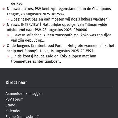
de RvC.
Nieuwsreacties, PSV kent zijn tegenstanders in de Champions
League, 28 augustus 2025, 18:25:44
...begint het pas en dan moeten wij nog 3
kok
ers wachten!
Nieuws, INTERVIEW | Natuurlijke opvolger van Tillman wilde
uitsluitend naar PSV, 28 augustus 2025, 07:00:00
...Bayern München. Alleen Youssoufa Mou
kok
o was ten tijde
van zijn debuut op...
Oude Jongens Krentenbrood Forum, Het grote wanneer zinkt het
schip met Sjonny?- topic, 14 augustus 2025, 20:35:27
...in de kootsj houdt. Kale en
Kok
kie lopen met hun
trommeltjes achter tamboer...
Direct naar
Aanmelden
/
inloggen
PSV Forum
Stand
Kalender
E-zine (nieuwsbrief)