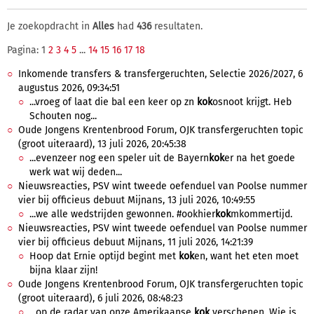
Je zoekopdracht in
Alles
had
436
resultaten.
Pagina: 1
2
3
4
5
...
14
15
16
17
18
Inkomende transfers & transfergeruchten, Selectie 2026/2027, 6
augustus 2026, 09:34:51
...vroeg of laat die bal een keer op zn
kok
osnoot krijgt. Heb
Schouten nog...
Oude Jongens Krentenbrood Forum, OJK transfergeruchten topic
(groot uiteraard), 13 juli 2026, 20:45:38
...evenzeer nog een speler uit de Bayern
kok
er na het goede
werk wat wij deden...
Nieuwsreacties, PSV wint tweede oefenduel van Poolse nummer
vier bij officieus debuut Mijnans, 13 juli 2026, 10:49:55
...we alle wedstrijden gewonnen. #ookhier
kok
mkommertijd.
Nieuwsreacties, PSV wint tweede oefenduel van Poolse nummer
vier bij officieus debuut Mijnans, 11 juli 2026, 14:21:39
Hoop dat Ernie optijd begint met
kok
en, want het eten moet
bijna klaar zijn!
Oude Jongens Krentenbrood Forum, OJK transfergeruchten topic
(groot uiteraard), 6 juli 2026, 08:48:23
...op de radar van onze Amerikaanse
kok
verschenen. Wie is