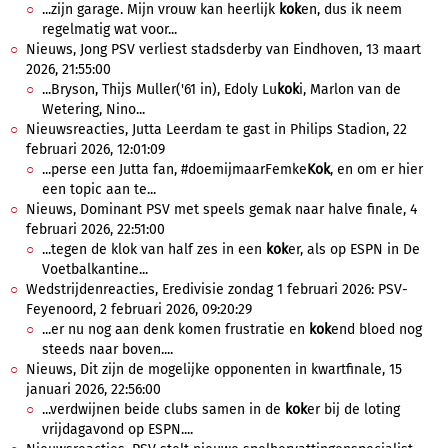
...zijn garage. Mijn vrouw kan heerlijk
kok
en, dus ik neem
regelmatig wat voor...
Nieuws, Jong PSV verliest stadsderby van Eindhoven, 13 maart
2026, 21:55:00
...Bryson, Thijs Muller('61 in), Edoly Lu
kok
i, Marlon van de
Wetering, Nino...
Nieuwsreacties, Jutta Leerdam te gast in Philips Stadion, 22
februari 2026, 12:01:09
...perse een Jutta fan, #doemijmaarFemke
Kok
, en om er hier
een topic aan te...
Nieuws, Dominant PSV met speels gemak naar halve finale, 4
februari 2026, 22:51:00
...tegen de klok van half zes in een
kok
er, als op ESPN in De
Voetbalkantine...
Wedstrijdenreacties, Eredivisie zondag 1 februari 2026: PSV-
Feyenoord, 2 februari 2026, 09:20:29
...er nu nog aan denk komen frustratie en
kok
end bloed nog
steeds naar boven....
Nieuws, Dit zijn de mogelijke opponenten in kwartfinale, 15
januari 2026, 22:56:00
...verdwijnen beide clubs samen in de
kok
er bij de loting
vrijdagavond op ESPN....