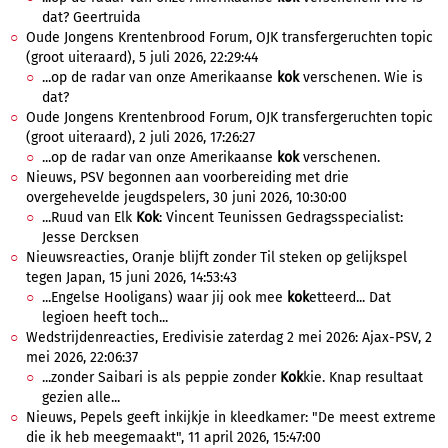
dat? Geertruida
Oude Jongens Krentenbrood Forum, OJK transfergeruchten topic
(groot uiteraard), 5 juli 2026, 22:29:44
...op de radar van onze Amerikaanse
kok
verschenen. Wie is
dat?
Oude Jongens Krentenbrood Forum, OJK transfergeruchten topic
(groot uiteraard), 2 juli 2026, 17:26:27
...op de radar van onze Amerikaanse
kok
verschenen.
Nieuws, PSV begonnen aan voorbereiding met drie
overgehevelde jeugdspelers, 30 juni 2026, 10:30:00
...Ruud van Elk
Kok
: Vincent Teunissen Gedragsspecialist:
Jesse Dercksen
Nieuwsreacties, Oranje blijft zonder Til steken op gelijkspel
tegen Japan, 15 juni 2026, 14:53:43
...Engelse Hooligans) waar jij ook mee
kok
etteerd... Dat
legioen heeft toch...
Wedstrijdenreacties, Eredivisie zaterdag 2 mei 2026: Ajax-PSV, 2
mei 2026, 22:06:37
...zonder Saibari is als peppie zonder
Kok
kie. Knap resultaat
gezien alle...
Nieuws, Pepels geeft inkijkje in kleedkamer: "De meest extreme
die ik heb meegemaakt", 11 april 2026, 15:47:00