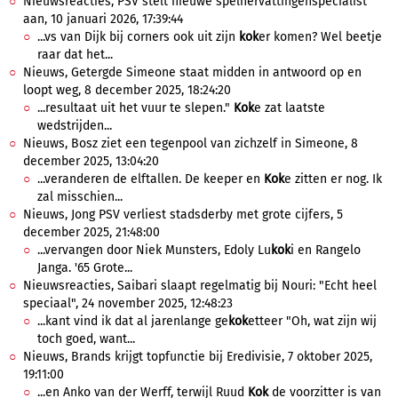
Nieuwsreacties, PSV stelt nieuwe spelhervattingenspecialist
aan, 10 januari 2026, 17:39:44
...vs van Dijk bij corners ook uit zijn
kok
er komen? Wel beetje
raar dat het...
Nieuws, Getergde Simeone staat midden in antwoord op en
loopt weg, 8 december 2025, 18:24:20
...resultaat uit het vuur te slepen."
Kok
e zat laatste
wedstrijden...
Nieuws, Bosz ziet een tegenpool van zichzelf in Simeone, 8
december 2025, 13:04:20
...veranderen de elftallen. De keeper en
Kok
e zitten er nog. Ik
zal misschien...
Nieuws, Jong PSV verliest stadsderby met grote cijfers, 5
december 2025, 21:48:00
...vervangen door Niek Munsters, Edoly Lu
kok
i en Rangelo
Janga. '65 Grote...
Nieuwsreacties, Saibari slaapt regelmatig bij Nouri: "Echt heel
speciaal", 24 november 2025, 12:48:23
...kant vind ik dat al jarenlange ge
kok
etteer "Oh, wat zijn wij
toch goed, want...
Nieuws, Brands krijgt topfunctie bij Eredivisie, 7 oktober 2025,
19:11:00
...en Anko van der Werff, terwijl Ruud
Kok
de voorzitter is van