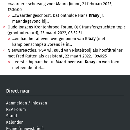
zwaardere schorsing voor Mauro Júnior', 21 februari 2023,
12:36:00
...zwaarder geschorst. Dat onthulde Hans
Kraay
jr.
maandagavond bij...
Oude Jongens Krentenbrood Forum, OJK transfergeruchten topic
(groot uiteraard), 23 maart 2022, 05:52:51
...en had het al even overgenomen van
Kraay
(met
kampioenschap) alvorens ie in...
Nieuwsreacties, 'PSV wil Ruud van Nistelrooij als hoofdtrainer
met Fred Rutten als assistent', 22 maart 2022, 10:46:25
...eerste, hij nam het in Maart over van
Kraay
en won toen
meteen de titel....
Direct naar
Aanmelden
/
inloggen
PSV Forum
Stand
Kalender
E-zine (nieuwsbrief)