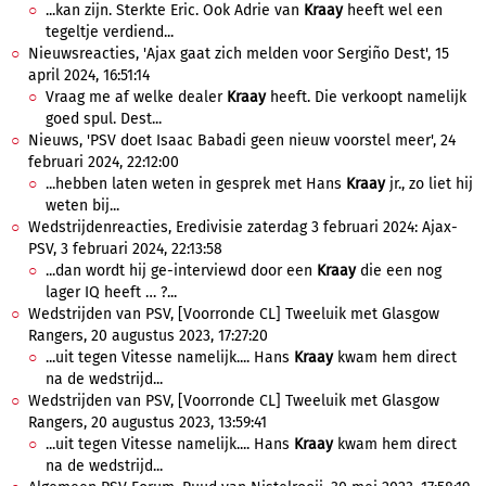
...kan zijn. Sterkte Eric. Ook Adrie van
Kraay
heeft wel een
tegeltje verdiend...
Nieuwsreacties, 'Ajax gaat zich melden voor Sergiño Dest', 15
april 2024, 16:51:14
Vraag me af welke dealer
Kraay
heeft. Die verkoopt namelijk
goed spul. Dest...
Nieuws, 'PSV doet Isaac Babadi geen nieuw voorstel meer', 24
februari 2024, 22:12:00
...hebben laten weten in gesprek met Hans
Kraay
jr., zo liet hij
weten bij...
Wedstrijdenreacties, Eredivisie zaterdag 3 februari 2024: Ajax-
PSV, 3 februari 2024, 22:13:58
...dan wordt hij ge-interviewd door een
Kraay
die een nog
lager IQ heeft … ?...
Wedstrijden van PSV, [Voorronde CL] Tweeluik met Glasgow
Rangers, 20 augustus 2023, 17:27:20
...uit tegen Vitesse namelijk.... Hans
Kraay
kwam hem direct
na de wedstrijd...
Wedstrijden van PSV, [Voorronde CL] Tweeluik met Glasgow
Rangers, 20 augustus 2023, 13:59:41
...uit tegen Vitesse namelijk.... Hans
Kraay
kwam hem direct
na de wedstrijd...