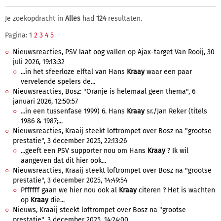
Je zoekopdracht in
Alles
had
124
resultaten.
Pagina: 1
2
3
4
5
Nieuwsreacties, PSV laat oog vallen op Ajax-target Van Rooij, 30
juli 2026, 19:13:32
...in het sfeerloze elftal van Hans
Kraay
waar een paar
vervelende spelers de...
Nieuwsreacties, Bosz: "Oranje is helemaal geen thema", 6
januari 2026, 12:50:57
...in een tussenfase 1999) 6. Hans
Kraay
sr./Jan Reker (titels
1986 & 1987;...
Nieuwsreacties, Kraaij steekt loftrompet over Bosz na "grootse
prestatie", 3 december 2025, 22:13:26
...geeft een PSV supporter nou om Hans
Kraay
? Ik wil
aangeven dat dit hier ook...
Nieuwsreacties, Kraaij steekt loftrompet over Bosz na "grootse
prestatie", 3 december 2025, 14:49:54
Pffffff gaan we hier nou ook al
Kraay
citeren ? Het is wachten
op
Kraay
die...
Nieuws, Kraaij steekt loftrompet over Bosz na "grootse
prestatie", 3 december 2025, 14:24:00