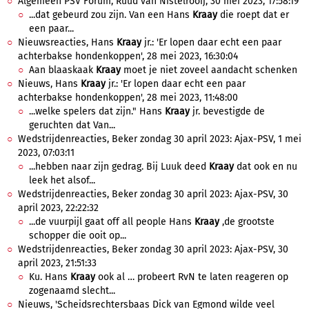
Algemeen PSV Forum, Ruud van Nistelrooij, 30 mei 2023, 17:58:19
...dat gebeurd zou zijn. Van een Hans
Kraay
die roept dat er
een paar...
Nieuwsreacties, Hans
Kraay
jr.: 'Er lopen daar echt een paar
achterbakse hondenkoppen', 28 mei 2023, 16:30:04
Aan blaaskaak
Kraay
moet je niet zoveel aandacht schenken
Nieuws, Hans
Kraay
jr.: 'Er lopen daar echt een paar
achterbakse hondenkoppen', 28 mei 2023, 11:48:00
...welke spelers dat zijn." Hans
Kraay
jr. bevestigde de
geruchten dat Van...
Wedstrijdenreacties, Beker zondag 30 april 2023: Ajax-PSV, 1 mei
2023, 07:03:11
...hebben naar zijn gedrag. Bij Luuk deed
Kraay
dat ook en nu
leek het alsof...
Wedstrijdenreacties, Beker zondag 30 april 2023: Ajax-PSV, 30
april 2023, 22:22:32
...de vuurpijl gaat off all people Hans
Kraay
,de grootste
schopper die ooit op...
Wedstrijdenreacties, Beker zondag 30 april 2023: Ajax-PSV, 30
april 2023, 21:51:33
Ku. Hans
Kraay
ook al … probeert RvN te laten reageren op
zogenaamd slecht...
Nieuws, 'Scheidsrechtersbaas Dick van Egmond wilde veel