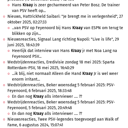
Hans
Kraay
is zeer gecharmeerd van Peter Bosz. De trainer
van PSV heeft op...
Nieuws, Hattrickheld Saibari: "Je brengt me in verlegenheid", 27
oktober 2025, 02:27:33
...van PSV op Feyenoord bij Hans
Kraay
van ESPN om terug te
blikken op zijn...
Nieuwsreacties, Signaal Lang richting Napoli: "Live is life", 29
juni 2025, 18:43:39
Heerlijk dat interview van Hans
Kraay
jr met Noa Lang na
Feyenoord PSV...
Wedstrijdenreacties, Eredivisie zondag 18 mei 2025: Sparta
Rotterdam-PSV, 18 mei 2025, 16:40:29
...ik blij, niet normaal! Alleen die Hand
Kraay
Jr is wel weer
enorm irritant...
Wedstrijdenreacties, Beker woensdag 5 februari 2025: PSV-
Feyenoord, 6 februari 2025, 18:33:48
En dan nog
Kraay
alls interviewer …. ??
Wedstrijdenreacties, Beker woensdag 5 februari 2025: PSV-
Feyenoord, 5 februari 2025, 20:49:48
En dan nog
Kraay
alls interviewer …. ??
Nieuwsreacties, Twee PSV-legendes toegevoegd aan Walk of
Fame, 6 augustus 2024, 15:07:41