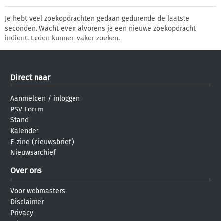
Je hebt veel zoekopdrachten gedaan gedurende de laatste
seconden. Wacht even alvorens je een nieuwe zoekopdracht
indient. Leden kunnen vaker zoeken.
Direct naar
Aanmelden
/
inloggen
PSV Forum
Stand
Kalender
E-zine (nieuwsbrief)
Nieuwsarchief
Over ons
Voor webmasters
Disclaimer
Privacy