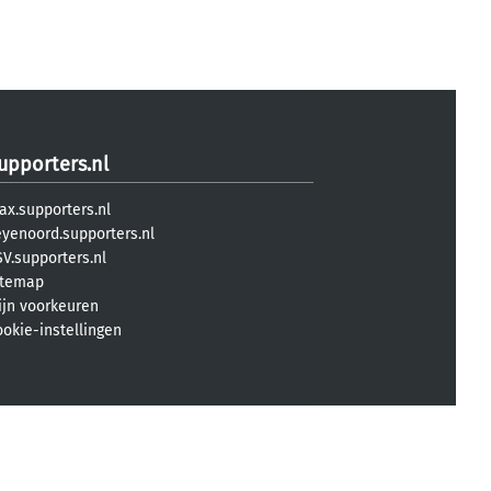
upporters.nl
ax.supporters.nl
eyenoord.supporters.nl
V.supporters.nl
itemap
ijn voorkeuren
ookie-instellingen