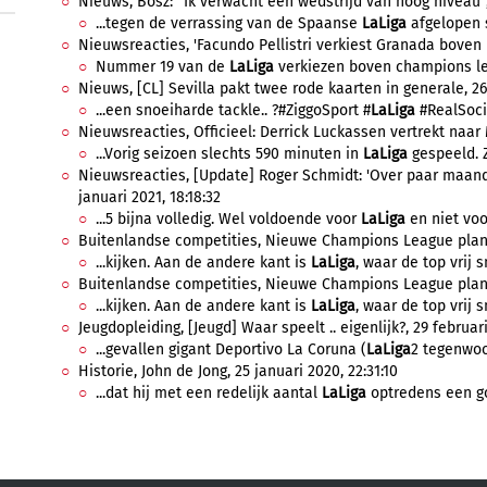
Nieuws, Bosz: "Ik verwacht een wedstrijd van hoog niveau",
...tegen de verrassing van de Spaanse
LaLiga
afgelopen s
Nieuwsreacties, 'Facundo Pellistri verkiest Granada boven PS
Nummer 19 van de
LaLiga
verkiezen boven champions le
Nieuws, [CL] Sevilla pakt twee rode kaarten in generale, 2
...een snoeiharde tackle.. ?#ZiggoSport #
LaLiga
#RealSocie
Nieuwsreacties, Officieel: Derrick Luckassen vertrekt naar 
...Vorig seizoen slechts 590 minuten in
LaLiga
gespeeld. Z
Nieuwsreacties, [Update] Roger Schmidt: 'Over paar maande
januari 2021, 18:18:32
...5 bijna volledig. Wel voldoende voor
LaLiga
en niet voor
Buitenlandse competities, Nieuwe Champions League plannen
...kijken. Aan de andere kant is
LaLiga
, waar de top vrij sm
Buitenlandse competities, Nieuwe Champions League planne
...kijken. Aan de andere kant is
LaLiga
, waar de top vrij sm
Jeugdopleiding, [Jeugd] Waar speelt .. eigenlijk?, 29 februar
...gevallen gigant Deportivo La Coruna (
LaLiga
2 tegenwoor
Historie, John de Jong, 25 januari 2020, 22:31:10
...dat hij met een redelijk aantal
LaLiga
optredens een goe