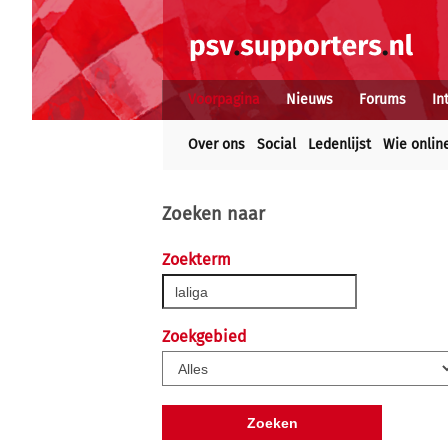
Voorpagina
Nieuws
Forums
In
Over ons
Social
Ledenlijst
Wie onlin
Zoeken naar
Zoekterm
Zoekgebied