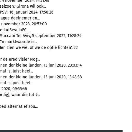
 4 november 2024, 14:31:48
eizoen:"Girona wil ook...
V', 16 januari 2024, 17:50:26
ague deelnemer en...
6 november 2023, 20:53:00
dadSevillaFC...
Maccabi Tel Aviv, 5 september 2022, 11:28:24
'n marktwaarde is...
n zien we wel of we de optie lichten', 22
 de eredivisie? Nog...
 der kleine landen, 13 juni 2020, 23:03:14
al is, juist heel...
n der kleine landen, 13 juni 2020, 13:43:38
al is, juist heel...
i 2020, 09:55:46
dig), waar die tot 9...
d alternatief zou...