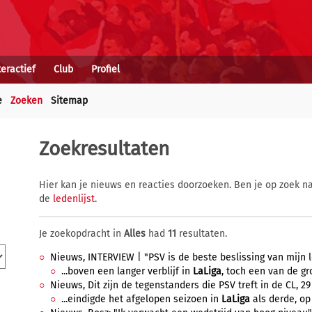
teractief
Club
Profiel
e
Zoeken
Sitemap
Zoekresultaten
Hier kan je nieuws en reacties doorzoeken. Ben je op zoek na
de
ledenlijst
.
Je zoekopdracht in
Alles
had
11
resultaten.
Nieuws, INTERVIEW | "PSV is de beste beslissing van mijn 
...boven een langer verblijf in
LaLiga
, toch een van de gro
Nieuws, Dit zijn de tegenstanders die PSV treft in de CL, 2
...eindigde het afgelopen seizoen in
LaLiga
als derde, op