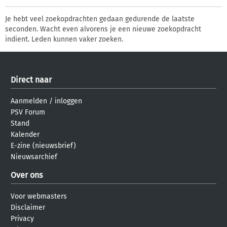
Je hebt veel zoekopdrachten gedaan gedurende de laatste
seconden. Wacht even alvorens je een nieuwe zoekopdracht
indient. Leden kunnen vaker zoeken.
Direct naar
Aanmelden
/
inloggen
PSV Forum
Stand
Kalender
E-zine (nieuwsbrief)
Nieuwsarchief
Over ons
Voor webmasters
Disclaimer
Privacy