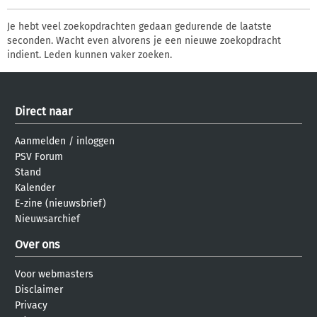
Je hebt veel zoekopdrachten gedaan gedurende de laatste
seconden. Wacht even alvorens je een nieuwe zoekopdracht
indient. Leden kunnen vaker zoeken.
Direct naar
Aanmelden
/
inloggen
PSV Forum
Stand
Kalender
E-zine (nieuwsbrief)
Nieuwsarchief
Over ons
Voor webmasters
Disclaimer
Privacy