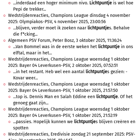
...inderdaad een hoger minimum nivo.
Lichtpuntje
is wel hoe
Pepi de trekker...
Wedstrijdenreacties, Champions League dinsdag 4 november
2025: Olympiakos-PSV, 4 november 2025, 23:00:56
...blijven, verder moet ik zoeken naar
lichtpuntje
s. Behalve
die f*cking...
Algemeen PSV Forum, Peter Bosz, 3 oktober 2025, 11:36:24
...Van Bommel was in de eerste weken het
lichtpuntje
in ons
elftal, maar in het...
Wedstrijdenreacties, Champions League woensdag 1 oktober
2025: Bayer 04 Leverkusen-PSV, 2 oktober 2025, 07:52:51
...in het restant. Heb wel een aantal
lichtpuntje
s gezien: -
Kovar weer...
Wedstrijdenreacties, Champions League woensdag 1 oktober
2025: Bayer 04 Leverkusen-PSV, 1 oktober 2025, 21:57:50
...top is. Dennis Man en Salah Eddine een
lichtpuntje
. Of het
genoeg gaat zijn...
Wedstrijdenreacties, Champions League woensdag 1 oktober
2025: Bayer 04 Leverkusen-PSV, 1 oktober 2025, 21:52:19
...passies. Hopelijk kunnen we
lichtpuntje
s blijven creëren en
spotten
Wedstrijdenreacties, Eredivisie zondag 21 september 2025: PSV-