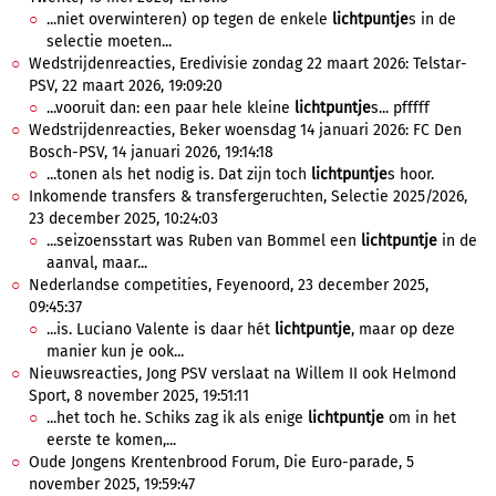
...niet overwinteren) op tegen de enkele
lichtpuntje
s in de
selectie moeten...
Wedstrijdenreacties, Eredivisie zondag 22 maart 2026: Telstar-
PSV, 22 maart 2026, 19:09:20
...vooruit dan: een paar hele kleine
lichtpuntje
s... pfffff
Wedstrijdenreacties, Beker woensdag 14 januari 2026: FC Den
Bosch-PSV, 14 januari 2026, 19:14:18
...tonen als het nodig is. Dat zijn toch
lichtpuntje
s hoor.
Inkomende transfers & transfergeruchten, Selectie 2025/2026,
23 december 2025, 10:24:03
...seizoensstart was Ruben van Bommel een
lichtpuntje
in de
aanval, maar...
Nederlandse competities, Feyenoord, 23 december 2025,
09:45:37
...is. Luciano Valente is daar hét
lichtpuntje
, maar op deze
manier kun je ook...
Nieuwsreacties, Jong PSV verslaat na Willem II ook Helmond
Sport, 8 november 2025, 19:51:11
...het toch he. Schiks zag ik als enige
lichtpuntje
om in het
eerste te komen,...
Oude Jongens Krentenbrood Forum, Die Euro-parade, 5
november 2025, 19:59:47