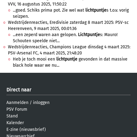
VVV, 16 augustus 2025, 11:50:22
...goed. Schiks prima pot. Zie wel wat
lichtpuntje
s t.o.v. vorig
seizpen.
Wedstrijdenreacties, Eredivisie zaterdag 8 maart 2025: PSV-sc
Heerenveen, 9 maart 2025, 00:01:36
...een zeperd waren aan gelopen.
Lichtpuntje
s: Mauro!
Schouten speelde niet...
Wedstrijdenreacties, Champions League dinsdag 4 maart 2025:
PSV-Arsenal FC, 4 maart 2025, 21:48:20
Heb je toch mooi een
lichtpuntje
gevonden in dat massive
black hole waar we nu...
Direct naar
Aanmelden
/
inloggen
PSV Forum
Stand
Kalender
E-zine (nieuwsbrief)
Nieuwsarchief