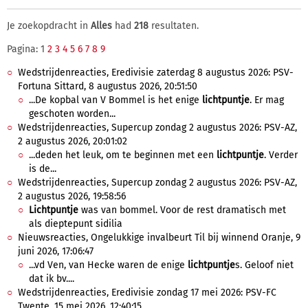
Je zoekopdracht in
Alles
had
218
resultaten.
Pagina: 1
2
3
4
5
6
7
8
9
Wedstrijdenreacties, Eredivisie zaterdag 8 augustus 2026: PSV-
Fortuna Sittard, 8 augustus 2026, 20:51:50
...De kopbal van V Bommel is het enige
lichtpuntje
. Er mag
geschoten worden...
Wedstrijdenreacties, Supercup zondag 2 augustus 2026: PSV-AZ,
2 augustus 2026, 20:01:02
...deden het leuk, om te beginnen met een
lichtpuntje
. Verder
is de...
Wedstrijdenreacties, Supercup zondag 2 augustus 2026: PSV-AZ,
2 augustus 2026, 19:58:56
Lichtpuntje
was van bommel. Voor de rest dramatisch met
als dieptepunt sidilia
Nieuwsreacties, Ongelukkige invalbeurt Til bij winnend Oranje, 9
juni 2026, 17:06:47
...vd Ven, van Hecke waren de enige
lichtpuntje
s. Geloof niet
dat ik bv....
Wedstrijdenreacties, Eredivisie zondag 17 mei 2026: PSV-FC
Twente, 15 mei 2026, 12:40:15