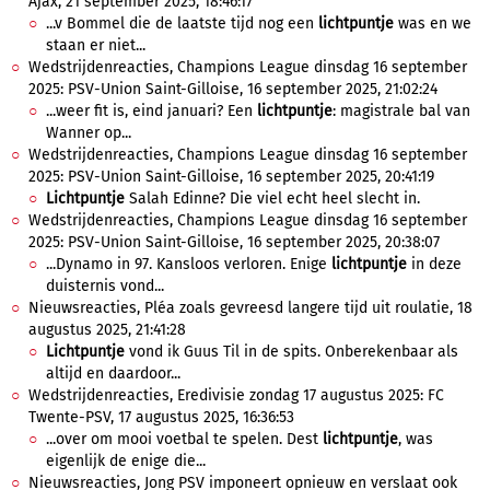
Ajax, 21 september 2025, 18:46:17
...v Bommel die de laatste tijd nog een
lichtpuntje
was en we
staan er niet...
Wedstrijdenreacties, Champions League dinsdag 16 september
2025: PSV-Union Saint-Gilloise, 16 september 2025, 21:02:24
...weer fit is, eind januari? Een
lichtpuntje
: magistrale bal van
Wanner op...
Wedstrijdenreacties, Champions League dinsdag 16 september
2025: PSV-Union Saint-Gilloise, 16 september 2025, 20:41:19
Lichtpuntje
Salah Edinne? Die viel echt heel slecht in.
Wedstrijdenreacties, Champions League dinsdag 16 september
2025: PSV-Union Saint-Gilloise, 16 september 2025, 20:38:07
...Dynamo in 97. Kansloos verloren. Enige
lichtpuntje
in deze
duisternis vond...
Nieuwsreacties, Pléa zoals gevreesd langere tijd uit roulatie, 18
augustus 2025, 21:41:28
Lichtpuntje
vond ik Guus Til in de spits. Onberekenbaar als
altijd en daardoor...
Wedstrijdenreacties, Eredivisie zondag 17 augustus 2025: FC
Twente-PSV, 17 augustus 2025, 16:36:53
...over om mooi voetbal te spelen. Dest
lichtpuntje
, was
eigenlijk de enige die...
Nieuwsreacties, Jong PSV imponeert opnieuw en verslaat ook