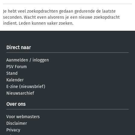
Je hebt veel zoekopdrachten gedaan gedurende de laatste
seconden. Wacht even alvorens je een nieuwe zoekopdracht
indient. Leden kunnen vaker zoeken.
Direct naar
Aanmelden
/
inloggen
PSV Forum
Stand
Kalender
E-zine (nieuwsbrief)
Nieuwsarchief
Over ons
Voor webmasters
Disclaimer
Privacy