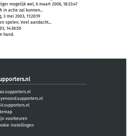
ger mogelijk wel, 6 maart 2006, 18:33:47
 in actie zal kunnen...
 3 mei 2003, 11:20:19
n spelen. Veel aandacht...
3, 14:38:50
n hand.
upporters.nl
ax.supporters.nl
eyenoord.supporters.nl
V.supporters.nl
itemap
ijn voorkeuren
ookie-instellingen