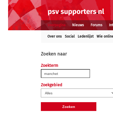
Voorpagina
Nieuws
Forums
In
Over ons
Social
Ledenlijst
Wie onlin
Zoeken naar
Zoekterm
Zoekgebied