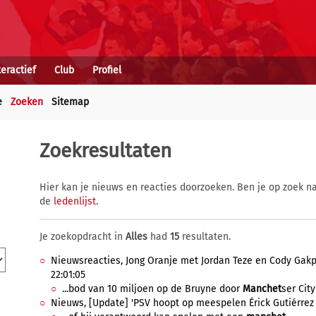
teractief
Club
Profiel
e
Zoeken
Sitemap
Zoekresultaten
Hier kan je nieuws en reacties doorzoeken. Ben je op zoek na
de
ledenlijst
.
Je zoekopdracht in
Alles
had
15
resultaten.
Nieuwsreacties, Jong Oranje met Jordan Teze en Cody Gakpo
22:01:05
...bod van 10 miljoen op de Bruyne door
Manchet
ser City
Nieuws, [Update] 'PSV hoopt op meespelen Érick Gutiérrez 