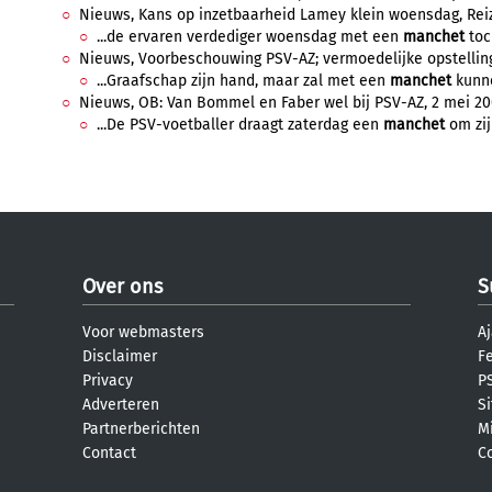
Nieuws, Kans op inzetbaarheid Lamey klein woensdag, Reizi
...de ervaren verdediger woensdag met een
manchet
toch
Nieuws, Voorbeschouwing PSV-AZ; vermoedelijke opstelling,
...Graafschap zijn hand, maar zal met een
manchet
kunne
Nieuws, OB: Van Bommel en Faber wel bij PSV-AZ, 2 mei 200
...De PSV-voetballer draagt zaterdag een
manchet
om zij
Over ons
S
Voor webmasters
Aj
Disclaimer
F
Privacy
PS
Adverteren
S
Partnerberichten
M
Contact
C