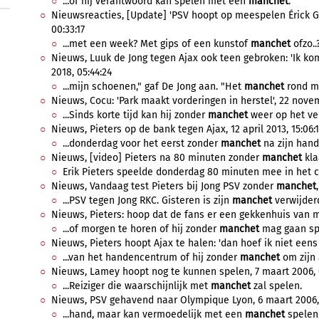
...of hij verantwoord kan spelen met een
manchet
.
Nieuwsreacties, [Update] 'PSV hoopt op meespelen Érick Gu
00:33:17
...met een week? Met gips of een kunstof
manchet
ofzo..
Nieuws, Luuk de Jong tegen Ajax ook teen gebroken: 'Ik ko
2018, 05:44:24
...mijn schoenen," gaf De Jong aan. "Het
manchet
rond mi
Nieuws, Cocu: 'Park maakt vorderingen in herstel', 22 novem
...Sinds korte tijd kan hij zonder
manchet
weer op het veld
Nieuws, Pieters op de bank tegen Ajax, 12 april 2013, 15:06:
...donderdag voor het eerst zonder
manchet
na zijn handb
Nieuws, [video] Pieters na 80 minuten zonder
manchet
kla
Erik Pieters speelde donderdag 80 minuten mee in het co
Nieuws, Vandaag test Pieters bij Jong PSV zonder
manchet
...PSV tegen Jong RKC. Gisteren is zijn
manchet
verwijderd
Nieuws, Pieters: hoop dat de fans er een gekkenhuis van m
...of morgen te horen of hij zonder
manchet
mag gaan spe
Nieuws, Pieters hoopt Ajax te halen: 'dan hoef ik niet eens i
...van het handencentrum of hij zonder
manchet
om zijn 
Nieuws, Lamey hoopt nog te kunnen spelen, 7 maart 2006, 
...Reiziger die waarschijnlijk met
manchet
zal spelen.
Nieuws, PSV gehavend naar Olympique Lyon, 6 maart 2006,
...hand, maar kan vermoedelijk met een
manchet
spelen.