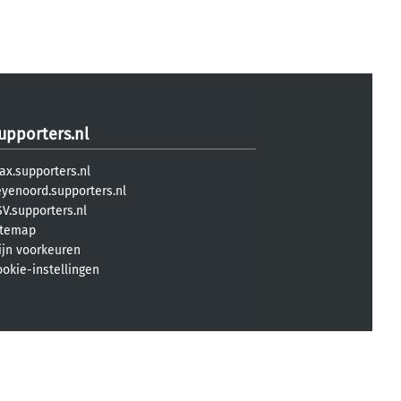
upporters.nl
ax.supporters.nl
eyenoord.supporters.nl
V.supporters.nl
itemap
ijn voorkeuren
ookie-instellingen