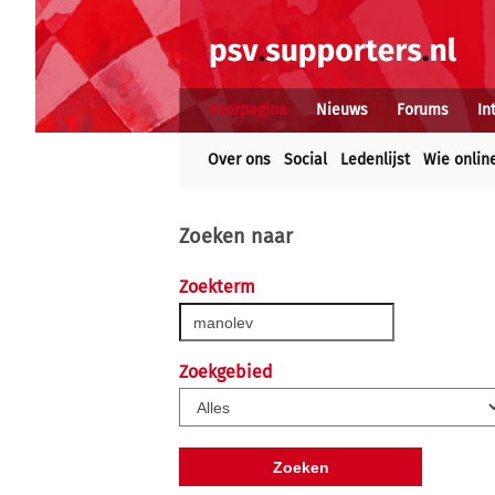
Voorpagina
Nieuws
Forums
In
Over ons
Social
Ledenlijst
Wie onlin
Zoeken naar
Zoekterm
Zoekgebied