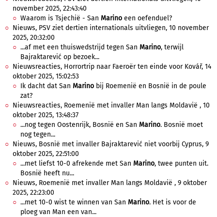
november 2025, 22:43:40
Waarom is Tsjechië - San
Marino
een oefenduel?
Nieuws, PSV ziet dertien internationals uitvliegen, 10 november
2025, 20:32:00
...af met een thuiswedstrijd tegen San
Marino
, terwijl
Bajraktarević op bezoek...
Nieuwsreacties, Horrortrip naar Faeroër ten einde voor Kovář, 14
oktober 2025, 15:02:53
Ik dacht dat San
Marino
bij Roemenië en Bosnië in de poule
zat?
Nieuwsreacties, Roemenië met invaller Man langs Moldavië , 10
oktober 2025, 13:48:37
...nog tegen Oostenrijk, Bosnië en San
Marino
. Bosnië moet
nog tegen...
Nieuws, Bosnië met invaller Bajraktarević niet voorbij Cyprus, 9
oktober 2025, 22:51:00
...met liefst 10-0 afrekende met San
Marino
, twee punten uit.
Bosnië heeft nu...
Nieuws, Roemenië met invaller Man langs Moldavië , 9 oktober
2025, 22:23:00
...met 10-0 wist te winnen van San
Marino
. Het is voor de
ploeg van Man een van...