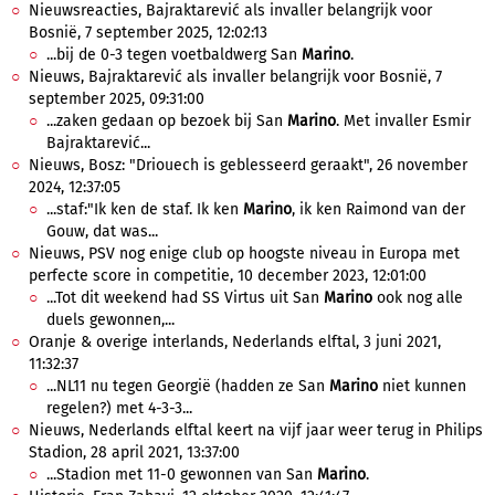
Nieuwsreacties, Bajraktarević als invaller belangrijk voor
Bosnië, 7 september 2025, 12:02:13
...bij de 0-3 tegen voetbaldwerg San
Marino
.
Nieuws, Bajraktarević als invaller belangrijk voor Bosnië, 7
september 2025, 09:31:00
...zaken gedaan op bezoek bij San
Marino
. Met invaller Esmir
Bajraktarević...
Nieuws, Bosz: "Driouech is geblesseerd geraakt", 26 november
2024, 12:37:05
...staf:"Ik ken de staf. Ik ken
Marino
, ik ken Raimond van der
Gouw, dat was...
Nieuws, PSV nog enige club op hoogste niveau in Europa met
perfecte score in competitie, 10 december 2023, 12:01:00
...Tot dit weekend had SS Virtus uit San
Marino
ook nog alle
duels gewonnen,...
Oranje & overige interlands, Nederlands elftal, 3 juni 2021,
11:32:37
...NL11 nu tegen Georgië (hadden ze San
Marino
niet kunnen
regelen?) met 4-3-3...
Nieuws, Nederlands elftal keert na vijf jaar weer terug in Philips
Stadion, 28 april 2021, 13:37:00
...Stadion met 11-0 gewonnen van San
Marino
.