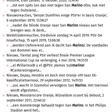
Historie, Eran Zahavi, 12 oktober 2020, 12:41:47
...tot een spits (en dan niet tegen San
Marino
ofzo, ook niet
tegen Duitsland...
Nieuwsreacties, 'Denzel Dumfries enige PSV'er in basis Oranje',
6 september 2019, 12:56:27
...nadat die blinde Oranje naar San
Marino
niveau aan het
brengen was. Ik denk...
Wedstrijdenreacties, Eredivisie zondag 14 april 2019: PSV-De
Graafschap, 15 april 2019, 13:06:38
...worden (refererend aan ik dacht San
Marino
). De voetballer
van Bommel was er...
Nieuws, Tiental Jong PSV verliest finale Premier League
International Cup na verlenging, 4 mei 2016, 19:31:51
...el #VillarrealB y el @PSV. ¡Vamos Sub
marino
!
#CanteraGrogueta...
Nieuws, Depay, Hendrix en Koch met Oranje o19 naar EK-
kwalificatietoernooi, 29 september 2012, 14:51:53
...uur, wacht in Szamotul vervolgens San
Marino
. Het toernooi
wordt afgesloten...
Nieuws, Monsterscore Oranje, Wijnaldum scoort bij debuut, 2
september 2011, 22:40:32
...een monsterzege behaald tegen San
Marino
. In het Philips
Stadion werd het...