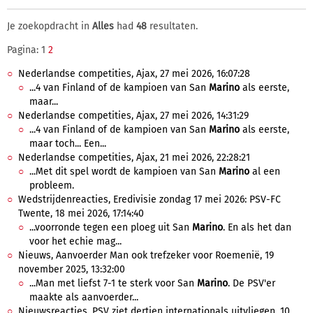
Je zoekopdracht in
Alles
had
48
resultaten.
Pagina: 1
2
Nederlandse competities, Ajax, 27 mei 2026, 16:07:28
...4 van Finland of de kampioen van San
Marino
als eerste,
maar...
Nederlandse competities, Ajax, 27 mei 2026, 14:31:29
...4 van Finland of de kampioen van San
Marino
als eerste,
maar toch... Een...
Nederlandse competities, Ajax, 21 mei 2026, 22:28:21
...Met dit spel wordt de kampioen van San
Marino
al een
probleem.
Wedstrijdenreacties, Eredivisie zondag 17 mei 2026: PSV-FC
Twente, 18 mei 2026, 17:14:40
...voorronde tegen een ploeg uit San
Marino
. En als het dan
voor het echie mag...
Nieuws, Aanvoerder Man ook trefzeker voor Roemenië, 19
november 2025, 13:32:00
...Man met liefst 7-1 te sterk voor San
Marino
. De PSV'er
maakte als aanvoerder...
Nieuwsreacties, PSV ziet dertien internationals uitvliegen, 10