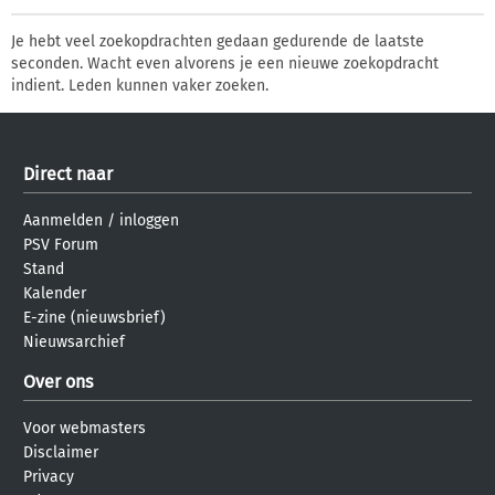
Je hebt veel zoekopdrachten gedaan gedurende de laatste
seconden. Wacht even alvorens je een nieuwe zoekopdracht
indient. Leden kunnen vaker zoeken.
Direct naar
Aanmelden
/
inloggen
PSV Forum
Stand
Kalender
E-zine (nieuwsbrief)
Nieuwsarchief
Over ons
Voor webmasters
Disclaimer
Privacy