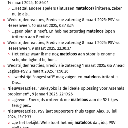
14 maart 2025, 10:36:04
...Het zal andere spelers (intussen
mateloos
) irriteren, zeker
nu je als...
Wedstrijdenreacties, Eredivisie zaterdag 8 maart 2025: PSV-sc
Heerenveen, 10 maart 2025, 08:48:24
...geen plan B heeft. En heb me zaterdag
mateloos
lopen
irriteren aan Benitez....
Wedstrijdenreacties, Eredivisie zaterdag 8 maart 2025: PSV-sc
Heerenveen, 9 maart 2025, 22:30:37
Het enige waar ik me nog
mateloos
aan stoor is enorme
schijnheiligheid bij hun...
Wedstrijdenreacties, Eredivisie zaterdag 1 maart 2025: Go Ahead
Eagles-PSV, 2 maart 2025, 11:50:26
...wedstrijd "ongestraft" mag zuigen en
mateloos
irritant is.
Die...
Nieuwsreacties, "Bakayoko is de ideale oplossing voor Arsenals
problemen" , 9 januari 2025, 22:19:26
...gevoel. Enerzijds irriteer ik me
mateloos
aan de 52 tikjes
terug per...
Nieuwsreacties, PSV laat supporters thuis tegen Ajax, 30 juli
2024, 13:07:33
...je het bekijkt. Wél stoort het mij
mateloos
dat, idd, PSV