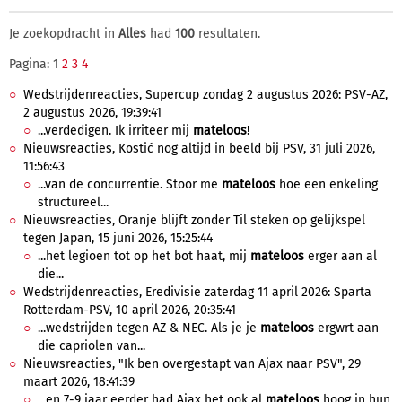
Je zoekopdracht in
Alles
had
100
resultaten.
Pagina: 1
2
3
4
Wedstrijdenreacties, Supercup zondag 2 augustus 2026: PSV-AZ,
2 augustus 2026, 19:39:41
...verdedigen. Ik irriteer mij
mateloos
!
Nieuwsreacties, Kostić nog altijd in beeld bij PSV, 31 juli 2026,
11:56:43
...van de concurrentie. Stoor me
mateloos
hoe een enkeling
structureel...
Nieuwsreacties, Oranje blijft zonder Til steken op gelijkspel
tegen Japan, 15 juni 2026, 15:25:44
...het legioen tot op het bot haat, mij
mateloos
erger aan al
die...
Wedstrijdenreacties, Eredivisie zaterdag 11 april 2026: Sparta
Rotterdam-PSV, 10 april 2026, 20:35:41
...wedstrijden tegen AZ & NEC. Als je je
mateloos
ergwrt aan
die capriolen van...
Nieuwsreacties, "Ik ben overgestapt van Ajax naar PSV", 29
maart 2026, 18:41:39
...en 7-9 jaar eerder had Ajax het ook al
mateloos
hoog in hun