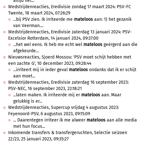
altijd het...
Wedstrijdenreacties, Eredivisie zondag 17 maart 2024: PSV-FC
Twente, 18 maart 2024, 07:26:29
...bij PSV zien. Ik irriteerde me
mateloos
aan: 1) het gezanik
van Veerman....
Wedstrijdenreacties, Eredivisie zaterdag 13 januari 2024: PSV-
Excelsior Rotterdam, 14 januari 2024, 09:37:00
...het wel eens. Ik heb me echt wel
mateloos
geërgerd aan die
afgekeurde...
Nieuwsreacties, Sjoerd Mossou: 'PSV moet schijt hebben met
een zachte G', 10 december 2023, 09:28:44
...irriteert mij in ieder geval
mateloos
ondanks dat ik er schijt
aan moet...
Wedstrijdenreacties, Eredivisie zaterdag 16 september 2023:
PSV-NEC, 16 september 2023, 22:18:21
...laten maken. Ik irriteerde mij er
mateloos
aan. Maar
gelukkig is er...
Wedstrijdenreacties, Supercup vrijdag 4 augustus 2023:
Feyenoord-PSV, 6 augustus 2023, 09:15:09
... Daarentegen irriteer ik me alweer
mateloos
aan alle media
met hun focus...
Inkomende transfers & transfergeruchten, Selectie seizoen
22/23, 25 januari 2023, 09:35:27