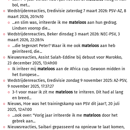
bol, met...
Wedstrijdenreacties, Eredivisie zaterdag 7 maart 2026: PSV-AZ, 8
maart 2026, 20:14:10
...en slim was, irriteerde ik me
mateloos
aan hun gedrag.
Lindsen voorop die...
Wedstrijdenreacties, Beker dinsdag 3 maart 2026: NEC-PSV, 3
maart 2026, 22:28:14
...die tegenzet Peter? Waar ik me ook
mateloos
aan heb
geirriteerd, die...
Nieuwsreacties, Assist Salah-Eddine bij debuut voor Marokko,
23 december 2025, 13:49:00
Ik irriteer mij
mateloos
aan de Africa cup. Gewoon midden in
het Europese...
Wedstrijdenreacties, Eredivisie zondag 9 november 2025: AZ-PSV,
9 november 2025, 17:37:27
3-1 voor maar ik zit me
mateloos
te irriteren. Dit had al lang
en breed...
Nieuws, Hoe was het trainingskamp van PSV dit jaar?, 20 juli
2025, 12:47:00
...ook over: "Vorig jaar irriteerde ik me
mateloos
door het
gebrek aan...
Nieuwsreacties, Saibari gepasseerd na opnieuw te laat komen,