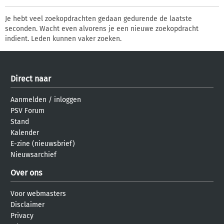
Je hebt veel zoekopdrachten gedaan gedurende de laatste
seconden. Wacht even alvorens je een nieuwe zoekopdracht
indient. Leden kunnen vaker zoeken.
Direct naar
Aanmelden
/
inloggen
PSV Forum
Stand
Kalender
E-zine (nieuwsbrief)
Nieuwsarchief
Over ons
Voor webmasters
Disclaimer
Privacy