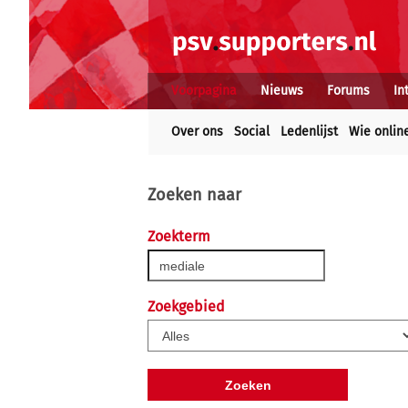
Voorpagina
Nieuws
Forums
In
Over ons
Social
Ledenlijst
Wie onlin
Zoeken naar
Zoekterm
Zoekgebied