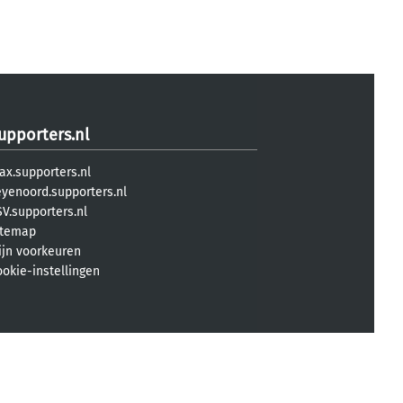
upporters.nl
ax.supporters.nl
eyenoord.supporters.nl
V.supporters.nl
itemap
ijn voorkeuren
ookie-instellingen