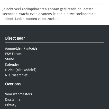
Je hebt veel zoekopdrachten gedaan gedurende de laatste
seconden. Wacht even alvorens je een nieuwe zoekopdracht
indient. Leden kunnen vaker zoeken.
Direct naar
Aanmelden
/
inloggen
PSV Forum
Stand
Kalender
E-zine (nieuwsbrief)
Nieuwsarchief
Over ons
Voor webmasters
Disclaimer
Privacy