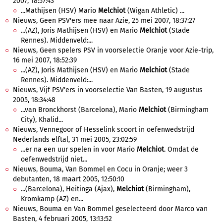
2007, 18:57:43
...Mathijsen (HSV) Mario
Melchiot
(Wigan Athletic) ...
Nieuws, Geen PSV'ers mee naar Azie, 25 mei 2007, 18:37:27
...(AZ), Joris Mathijsen (HSV) en Mario
Melchiot
(Stade
Rennes). Middenveld:...
Nieuws, Geen spelers PSV in voorselectie Oranje voor Azie-trip,
16 mei 2007, 18:52:39
...(AZ), Joris Mathijsen (HSV) en Mario
Melchiot
(Stade
Rennes). Middenveld:...
Nieuws, Vijf PSV'ers in voorselectie Van Basten, 19 augustus
2005, 18:34:48
...van Bronckhorst (Barcelona), Mario
Melchiot
(Birmingham
City), Khalid...
Nieuws, Vennegoor of Hesselink scoort in oefenwedstrijd
Nederlands elftal, 31 mei 2005, 23:02:59
...er na een uur spelen in voor Mario
Melchiot
. Omdat de
oefenwedstrijd niet...
Nieuws, Bouma, Van Bommel en Cocu in Oranje; weer 3
debutanten, 18 maart 2005, 12:50:10
...(Barcelona), Heitinga (Ajax),
Melchiot
(Birmingham),
Kromkamp (AZ) en...
Nieuws, Bouma en Van Bommel geselecteerd door Marco van
Basten, 4 februari 2005, 13:13:52