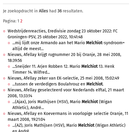
Je zoekopdracht in
Alles
had
36
resultaten.
Pagina: 1
2
Wedstrijdenreacties, Eredivisie zondag 23 oktober 2022: FC
Groningen-PSV, 25 oktober 2022, 10:41:48
...mij lijdt onze Armando aan het Mario
Melchiot
-syndroom=
altijd de meest...
Nieuws, Afellay krijgt rugnummer 20 bij Oranje, 28 mei 2008,
18:39:56
...Sneijder 11. Arjen Robben 12. Mario
Melchiot
13. Henk
Timmer 14. Wilfred...
Nieuws, Afellay zeker van EK-selectie, 25 mei 2008, 15:02:49
...tussen de verdedigers Boulahrouz en
Melchiot
.
Nieuws, Afellay geselecteerd voor Nederlands elftal, 21 maart
2008, 13:33:14
...(Ajax), Joris Mathijsen (HSV), Mario
Melchiot
(Wigan
Athletic), André...
Nieuws, Afellay en Koevermans in voorlopige selectie Oranje, 11
maart 2008, 19:21:04
...(AZ), Joris Mathijsen (HSV), Mario
Melchiot
(Wigan Athletic)
en André...