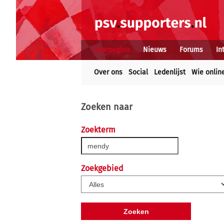
Voorpagina
Nieuws
Forums
In
Over ons
Social
Ledenlijst
Wie onlin
Zoeken naar
Zoekterm
Zoekgebied