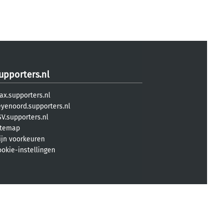
upporters.nl
ax.supporters.nl
eyenoord.supporters.nl
V.supporters.nl
itemap
ijn voorkeuren
ookie-instellingen