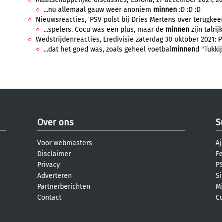
...nu allemaal gauw weer anoniem
minnen
:D :D :D
Nieuwsreacties, 'PSV polst bij Dries Mertens over terugkeer
...spelers. Cocu was een plus, maar de
minnen
zijn talrijk
Wedstrijdenreacties, Eredivisie zaterdag 30 oktober 2021: 
...dat het goed was, zoals geheel voetbal
minnen
d "Tukki
Over ons
S
Voor webmasters
Aj
Disclaimer
F
Privacy
PS
Adverteren
S
Partnerberichten
M
Contact
C