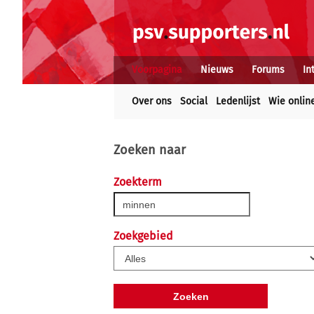
Voorpagina
Nieuws
Forums
In
Over ons
Social
Ledenlijst
Wie onlin
Zoeken naar
Zoekterm
Zoekgebied