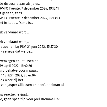
 discussie aan als je er...
SV-FC Twente, 7 december 2024, 19:13:11
t gedaan, zelfs...
SV-FC Twente, 7 december 2024, 02:13:43
irritatie... Dams is...
ek verklaard word,...
ek verklaard word,...
eizoenen bij PSV, 21 juni 2022, 15:57:30
k serieus dat we de...
verwegen en intussen de...
9 april 2022, 16:40:26
nd behalve voor n paar...
 18 april 2022, 20:47:04
k weer bij het...
 van Jasper Cillessen en heeft doelman al
uw reactie: je gaat...
, geen speeltijd voor Joël Drommel, 27