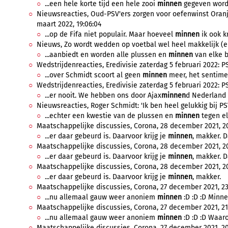
...een hele korte tijd een hele zooi
minnen
gegeven worde
Nieuwsreacties, Oud-PSV'ers zorgen voor oefenwinst Oranje
maart 2022, 19:06:04
...op de Fifa niet populair. Maar hoeveel
minnen
ik ook kr
Nieuws, Zo wordt wedden op voetbal wel heel makkelijk (en
...aanbiedt en worden alle plussen en
minnen
van elke b
Wedstrijdenreacties, Eredivisie zaterdag 5 februari 2022: PS
...over Schmidt scoort al geen
minnen
meer, het sentiment
Wedstrijdenreacties, Eredivisie zaterdag 5 februari 2022: PS
...er nooit. We hebben ons door Ajax
minnen
d Nederland 
Nieuwsreacties, Roger Schmidt: 'Ik ben heel gelukkig bij PS
...echter een kwestie van de plussen en
minnen
tegen el
Maatschappelijke discussies, Corona, 28 december 2021, 20
...er daar gebeurd is. Daarvoor krijg je
minnen
, makker. D
Maatschappelijke discussies, Corona, 28 december 2021, 20
...er daar gebeurd is. Daarvoor krijg je
minnen
, makker. D
Maatschappelijke discussies, Corona, 28 december 2021, 20
...er daar gebeurd is. Daarvoor krijg je
minnen
, makker.
Maatschappelijke discussies, Corona, 27 december 2021, 23:
...nu allemaal gauw weer anoniem
minnen
:D :D :D Minne
Maatschappelijke discussies, Corona, 27 december 2021, 21
...nu allemaal gauw weer anoniem
minnen
:D :D :D Waaro
Maatschappelijke discussies, Corona, 27 december 2021, 20