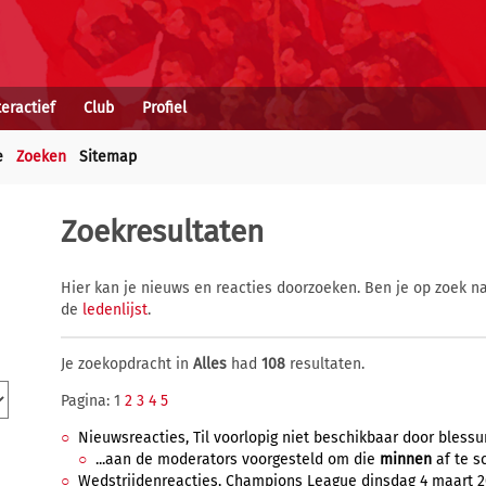
teractief
Club
Profiel
e
Zoeken
Sitemap
Zoekresultaten
Hier kan je nieuws en reacties doorzoeken. Ben je op zoek na
de
ledenlijst
.
Je zoekopdracht in
Alles
had
108
resultaten.
Pagina: 1
2
3
4
5
Nieuwsreacties, Til voorlopig niet beschikbaar door blessure
...aan de moderators voorgesteld om die
minnen
af te sc
Wedstrijdenreacties, Champions League dinsdag 4 maart 202