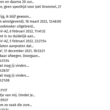
n en daarna 20 uur...
, geen speeltijd voor Joël Drommel, 27
ijg, ik blijf gewoon...
 winstgevend), 18 maart 2022, 12:48:00
ookmaker uitgebreid...
V-AZ, 6 februari 2022, 11:41:32
 is nu duidelijk aan...
V-AZ, 5 februari 2022, 22:27:54
laten aanpraten dat...
V', 31 december 2021, 18:33:21
kaar afwegen. Doorgaan...
:31:54
at mag jij vinden....
:28:57
at mag jij vinden....
:21:08
11:17
tje van mij. Omdat je...
:59:37
m zo vaak die zure...
:23:34