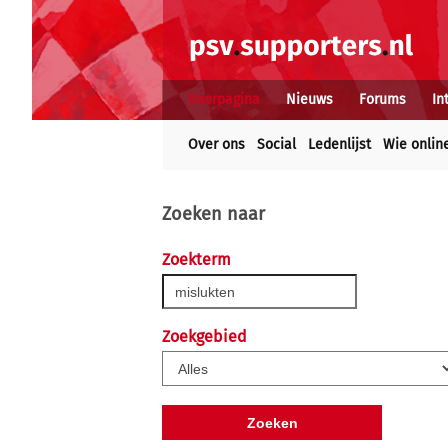
Voorpagina
Nieuws
Forums
In
Over ons
Social
Ledenlijst
Wie onlin
Zoeken naar
Zoekterm
Zoekgebied