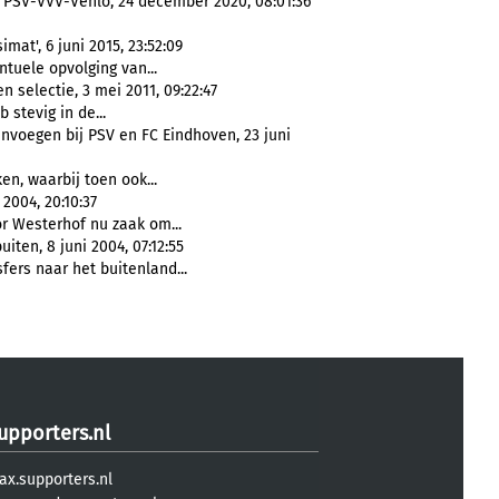
: PSV-VVV-Venlo, 24 december 2020, 08:01:36
mat', 6 juni 2015, 23:52:09
ntuele opvolging van...
 selectie, 3 mei 2011, 09:22:47
ub stevig in de...
voegen bij PSV en FC Eindhoven, 23 juni
n, waarbij toen ook...
004, 20:10:37
or Westerhof nu zaak om...
iten, 8 juni 2004, 07:12:55
fers naar het buitenland...
upporters.nl
ax.supporters.nl