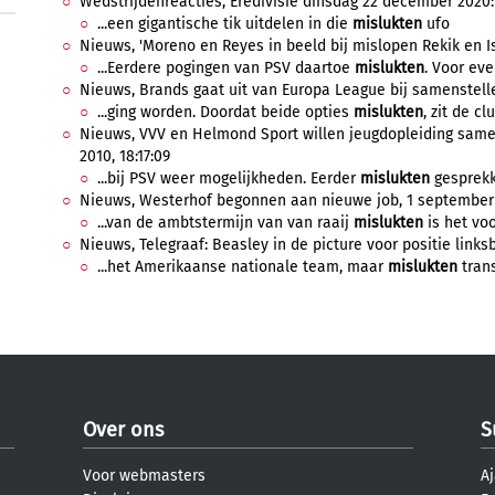
Wedstrijdenreacties, Eredivisie dinsdag 22 december 2020
...een gigantische tik uitdelen in die
mislukten
ufo
Nieuws, 'Moreno en Reyes in beeld bij mislopen Rekik en Isi
...Eerdere pogingen van PSV daartoe
mislukten
. Voor eve
Nieuws, Brands gaat uit van Europa League bij samenstellen
...ging worden. Doordat beide opties
mislukten
, zit de cl
Nieuws, VVV en Helmond Sport willen jeugdopleiding samen
2010, 18:17:09
...bij PSV weer mogelijkheden. Eerder
mislukten
gesprekke
Nieuws, Westerhof begonnen aan nieuwe job, 1 september 2
...van de ambtstermijn van van raaij
mislukten
is het vo
Nieuws, Telegraaf: Beasley in de picture voor positie linksbu
...het Amerikaanse nationale team, maar
mislukten
trans
Over ons
S
Voor webmasters
Aj