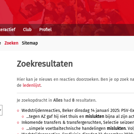
teractief
Club
Profiel
e
Zoeken
Sitemap
Zoekresultaten
Hier kan je nieuws en reacties doorzoeken. Ben je op zoek na
de
ledenlijst
.
Je zoekopdracht in
Alles
had
8
resultaten.
Wedstrijdenreacties, Beker dinsdag 14 januari 2025: PSV-Ex
...tegen AZ gaf hij niet thuis en
mislukten
bijna al zijn act
Inkomende transfers & transfergeruchten, Selectie seizoen 2
...simpele voetbaltechnische handelingen
mislukten
. Vo