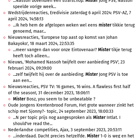
...Nassoh bovendien een strafschop.
Mister
Jong PSV, Nassoh
speelde vorige week...
Wedstrijdenreacties, Eredivisie zaterdag 6 april 2024: PSV-AZ, 7
april 2024, 14:58:13
...Ik heb hem de afgelopen weken wel eens
mister
tikkie terug
genoemd, maar...
Nieuwsreacties, 'Europese top aast op komst van Johan
Bakayoko', 18 maart 2024, 22:53:35
...meer vangen dan voor onze Eintovenaar?
Mister
tikje terug
heeft toch alleen...
Nieuws, 'Mohamed Nassoh twijfelt over aanbieding PSV', 23
februari 2024, 09:39:00
...zelf twijfelt hij over de aanbieding.
Mister
Jong PSV is toe
aan een...
Nieuwsreacties, PSV TV: 16 games, 16 wins. A flawless first half
of the season!, 31 december 2023, 18:06:11
Mister
Bosz, you seem to be unbeatable ?
Oude Jongens Krentenbrood Forum, Het grote wanneer zinkt het
schip met Sjonny?- topic, 24 september 2023, 18:00:33
...N per topic prijs nog aangesproken als
Mister
Intlat. I
should've read the...
Nederlandse competities, Ajax, 3 september 2023, 20:53:11
...inderdaad. Dacht precies hetzelfde.
Mister
1-0 is weg en het