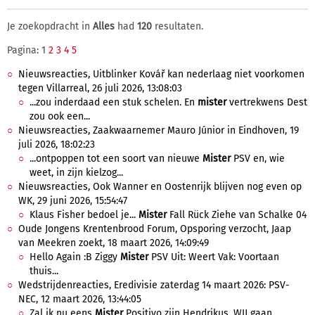
Je zoekopdracht in
Alles
had
120
resultaten.
Pagina: 1
2
3
4
5
Nieuwsreacties, Uitblinker Kovář kan nederlaag niet voorkomen
tegen Villarreal, 26 juli 2026, 13:08:03
...zou inderdaad een stuk schelen. En
mister
vertrekwens Dest
zou ook een...
Nieuwsreacties, Zaakwaarnemer Mauro Júnior in Eindhoven, 19
juli 2026, 18:02:23
...ontpoppen tot een soort van nieuwe
Mister
PSV en, wie
weet, in zijn kielzog...
Nieuwsreacties, Ook Wanner en Oostenrijk blijven nog even op
WK, 29 juni 2026, 15:54:47
Klaus Fisher bedoel je...
Mister
Fall Rück Ziehe van Schalke 04
Oude Jongens Krentenbrood Forum, Opsporing verzocht, Jaap
van Meekren zoekt, 18 maart 2026, 14:09:49
Hello Again :B Ziggy
Mister
PSV Uit: Weert Vak: Voortaan
thuis...
Wedstrijdenreacties, Eredivisie zaterdag 14 maart 2026: PSV-
NEC, 12 maart 2026, 13:44:05
Zal ik nu eens
Mister
Positivo zijn Hendrikus. WIJ gaan