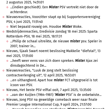
2 augustus 2025, 14:51:01
...(indien geschiedt). Een
Mister
PSV vertrekt niet door de
achterdeur.
Nieuwsreacties, Voorzitter stapt op bij Supportersvereniging
PSV, 4 juni 2025, 11:51:40
Niet bepaald rouwig om. Houdoe
Mister
Woke.
Wedstrijdenreacties, Eredivisie zondag 18 mei 2025: Sparta
Rotterdam-PSV, 18 mei 2025, 18:17:31
...Philip de schaal uitreikte, de nieuwe
mister
psv. Speler in
2007, trainer in...
Nieuws, Sjaak Swart noemt beslissing Makkelie "diefstal", 13
mei 2025, 17:51:00
...heeft weer eens van zich doen spreken.
Mister
Ajax zei
dinsdagochtend in De...
Nieuwsreacties, "Luuk de Jong stelt beslissing
contractverlenging uit", 12 april 2025, 16:53:01
...en uithangbord. Apart hoe
mister
FCT uitgegroeid is tot
icoon van PSV.
Nieuws, Het beste PSV-elftal ooit, 7 april 2025, 13:35:00
...van der Kuijlen (1964–1981) ‘
Mister
PSV’ is de onbetwiste...
Nieuws, Jong PSV na geweldige comeback weer naar finale
Premier League International Cup, 9 april 2024, 21:57:00